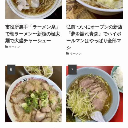
市役所裏手「ラーメン糸」
弘前 ついにオープンの新店
で朝ラーメン〜新種の極太
「夢を語れ青森」でハイボ
麺で大盛チャーシュー
ールマンはやっぱり全部マ
シ
ラーメン
ラーメン