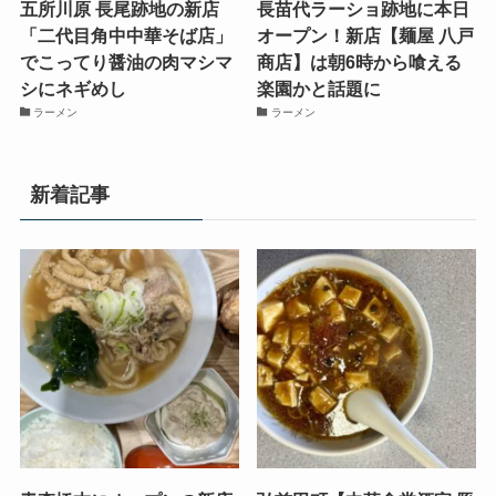
五所川原 長尾跡地の新店
長苗代ラーショ跡地に本日
「二代目角中中華そば店」
オープン！新店【麺屋 八戸
でこってり醤油の肉マシマ
商店】は朝6時から喰える
シにネギめし
楽園かと話題に
ラーメン
ラーメン
新着記事