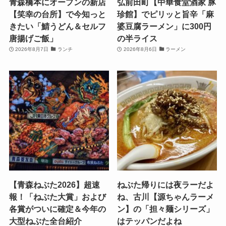
青森橋本にオープンの新店
弘前田町【中華食堂酒家 豚
【笑幸の台所】で今知っと
珍館】でピリッと旨辛「麻
きたい「鯖うどん＆セルフ
婆豆腐ラーメン」に300円
唐揚げご飯」
の半ライス
2026年8月7日
ランチ
2026年8月6日
ラーメン
【青森ねぶた2026】超速
ねぶた帰りには夜ラーだよ
報！「ねぶた大賞」および
ね、古川【源ちゃんラーメ
各賞がついに確定＆今年の
ン】の「担々麺シリーズ」
大型ねぶた全台紹介
はテッパンだよね