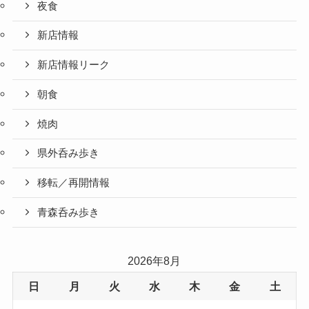
夜食
新店情報
新店情報リーク
朝食
焼肉
県外呑み歩き
移転／再開情報
青森呑み歩き
2026年8月
日
月
火
水
木
金
土