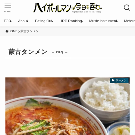
menu
TOP
About
Eating Out
HRP Ranking
Music Instrument
Motorc
HOME
蒙古タンメン
蒙古タンメン
– tag –
ラーメン