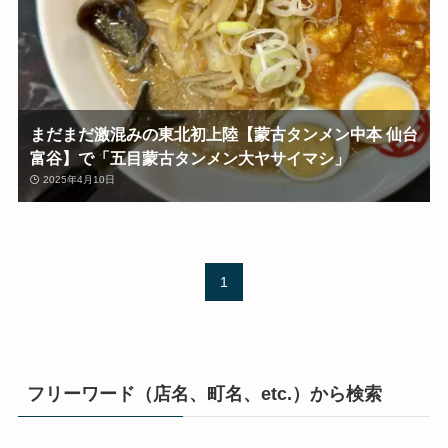
まだまだ激混みの東北初上陸【蒙古タンメン中本 仙台
富谷】で「五目蒙古タンメン大ヤサイマシ」
2025年4月10日
1
フリーワード（店名、町名、etc.）から検索