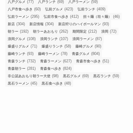
(77)
(69)
(59)
八戸グルメ
八戸ランチ
八戸ラーメン
(60)
(423)
(409)
八戸市食べ歩き
弘前グルメ
弘前ランチ
(295)
(412)
(46)
弘前ラーメン
弘前市食べ歩き
担々麺（坦々麺）
(304)
(304)
(93)
新店
新店情報
新店狩りのハイボールマン
(192)
(262)
(212)
(72)
朝ラー
朝ラーあおもり
期間限定
浪岡
(108)
(107)
(87)
浪岡グルメ
浪岡ランチ
浪岡ラーメン
(71)
(58)
(90)
爆盛りグルメ
爆盛りランチ
藤崎グルメ
(93)
(78)
(804)
藤崎ランチ
藤崎ラーメン
青森グルメ
(732)
(627)
(51)
青森ランチ
青森ラーメン
青森市食べ歩き
(281)
(824)
青森朝ラー
青森食べ歩き
(98)
(69)
(59)
非公認あおもり朝ラー大使
黒石グルメ
黒石ランチ
(45)
(48)
黒石ラーメン
黒石食べ歩き