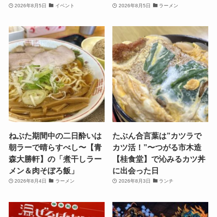
2026年8月5日
イベント
2026年8月5日
ラーメン
ねぶた期間中の二日酔いは
たぶん合言葉は”カツラで
朝ラーで晴らすべし〜【青
カツ活！”〜つがる市木造
森大勝軒】の「煮干しラー
【桂食堂】で沁みるカツ丼
メン＆肉そぼろ飯」
に出会った日
2026年8月4日
ラーメン
2026年8月3日
ランチ