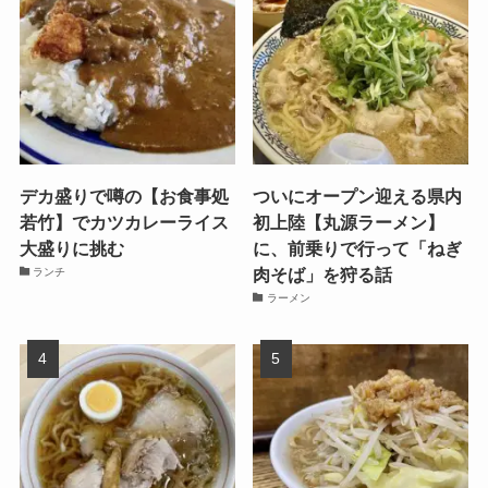
デカ盛りで噂の【お食事処
ついにオープン迎える県内
若竹】でカツカレーライス
初上陸【丸源ラーメン】
大盛りに挑む
に、前乗りで行って「ねぎ
肉そば」を狩る話
ランチ
ラーメン