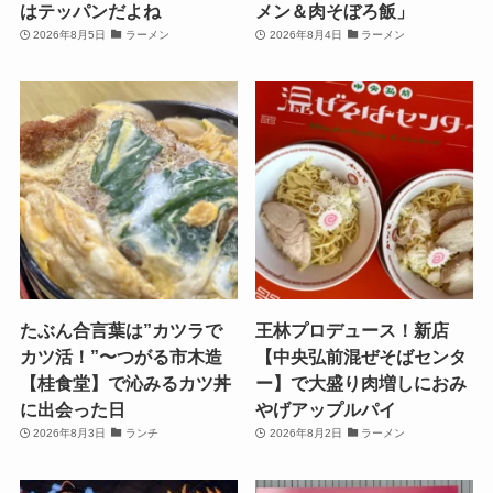
はテッパンだよね
メン＆肉そぼろ飯」
2026年8月5日
ラーメン
2026年8月4日
ラーメン
たぶん合言葉は”カツラで
王林プロデュース！新店
カツ活！”〜つがる市木造
【中央弘前混ぜそばセンタ
【桂食堂】で沁みるカツ丼
ー】で大盛り肉増しにおみ
に出会った日
やげアップルパイ
2026年8月3日
ランチ
2026年8月2日
ラーメン