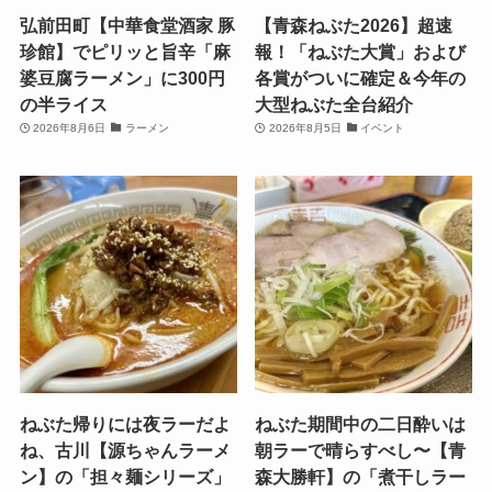
弘前田町【中華食堂酒家 豚
【青森ねぶた2026】超速
珍館】でピリッと旨辛「麻
報！「ねぶた大賞」および
婆豆腐ラーメン」に300円
各賞がついに確定＆今年の
の半ライス
大型ねぶた全台紹介
2026年8月6日
ラーメン
2026年8月5日
イベント
ねぶた帰りには夜ラーだよ
ねぶた期間中の二日酔いは
ね、古川【源ちゃんラーメ
朝ラーで晴らすべし〜【青
ン】の「担々麺シリーズ」
森大勝軒】の「煮干しラー