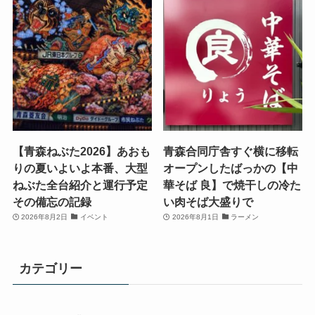
【青森ねぶた2026】あおも
青森合同庁舎すぐ横に移転
りの夏いよいよ本番、大型
オープンしたばっかの【中
ねぶた全台紹介と運行予定
華そば 良】で焼干しの冷た
その備忘の記録
い肉そば大盛りで
2026年8月2日
イベント
2026年8月1日
ラーメン
カテゴリー