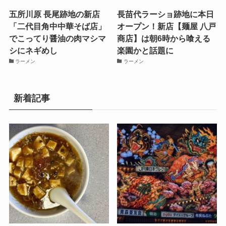
五所川原 長尾跡地の新店
長苗代ラーショ跡地に本日
「二代目角中中華そば店」
オープン！新店【麺屋 八戸
でこってり醤油の肉マシマ
商店】は朝6時から喰える
シにネギめし
楽園かと話題に
ラーメン
ラーメン
新着記事