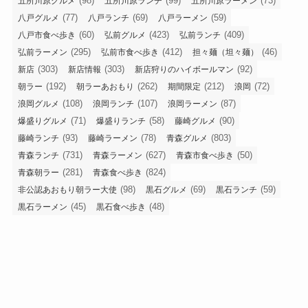
(98)
(99)
(73)
五所川原グルメ
五所川原ランチ
五所川原ラーメン
(77)
(69)
(59)
八戸グルメ
八戸ランチ
八戸ラーメン
(60)
(423)
(409)
八戸市食べ歩き
弘前グルメ
弘前ランチ
(295)
(412)
(46)
弘前ラーメン
弘前市食べ歩き
担々麺（坦々麺）
(303)
(303)
(92)
新店
新店情報
新店狩りのハイボールマン
(192)
(262)
(212)
(72)
朝ラー
朝ラーあおもり
期間限定
浪岡
(108)
(107)
(87)
浪岡グルメ
浪岡ランチ
浪岡ラーメン
(71)
(58)
(90)
爆盛りグルメ
爆盛りランチ
藤崎グルメ
(93)
(78)
(803)
藤崎ランチ
藤崎ラーメン
青森グルメ
(731)
(627)
(50)
青森ランチ
青森ラーメン
青森市食べ歩き
(281)
(824)
青森朝ラー
青森食べ歩き
(98)
(69)
(59)
非公認あおもり朝ラー大使
黒石グルメ
黒石ランチ
(45)
(48)
黒石ラーメン
黒石食べ歩き