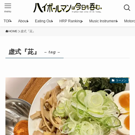
menu
TOP
About
Eating Out
HRP Ranking
Music Instrument
Motorc
HOME
虚式『茈』
虚式『茈』
– tag –
ラーメン