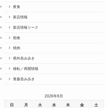
夜食
新店情報
新店情報リーク
朝食
焼肉
県外呑み歩き
移転／再開情報
青森呑み歩き
2026年8月
日
月
火
水
木
金
土