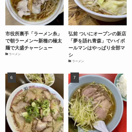
市役所裏手「ラーメン糸」
弘前 ついにオープンの新店
で朝ラーメン〜新種の極太
「夢を語れ青森」でハイボ
麺で大盛チャーシュー
ールマンはやっぱり全部マ
シ
ラーメン
ラーメン