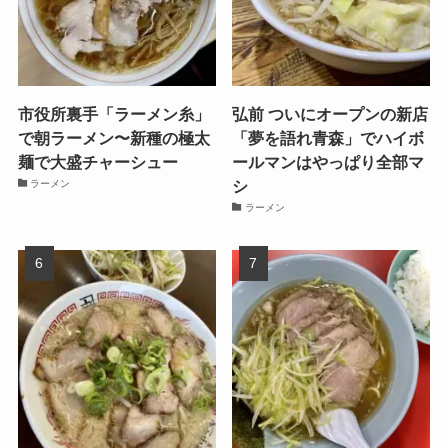
市役所裏手「ラーメン糸」
弘前 ついにオープンの新店
で朝ラーメン〜新種の極太
「夢を語れ青森」でハイボ
麺で大盛チャーシュー
ールマンはやっぱり全部マ
シ
ラーメン
ラーメン