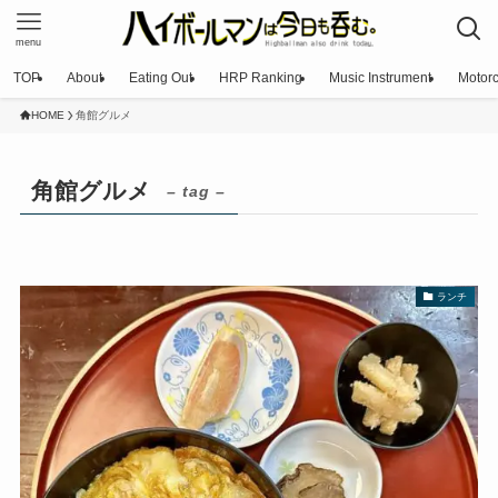
menu
TOP
About
Eating Out
HRP Ranking
Music Instrument
Motorc
HOME
角館グルメ
角館グルメ
– tag –
ランチ