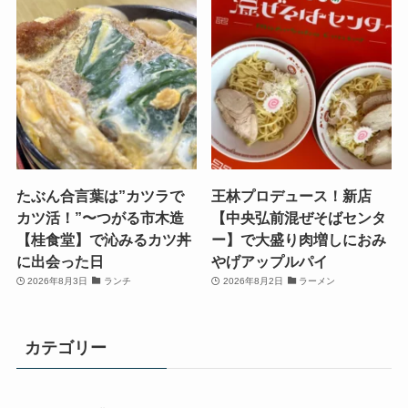
たぶん合言葉は”カツラで
王林プロデュース！新店
カツ活！”〜つがる市木造
【中央弘前混ぜそばセンタ
【桂食堂】で沁みるカツ丼
ー】で大盛り肉増しにおみ
に出会った日
やげアップルパイ
2026年8月3日
ランチ
2026年8月2日
ラーメン
カテゴリー