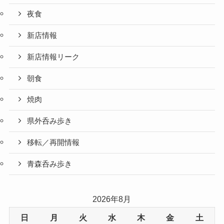
夜食
新店情報
新店情報リーク
朝食
焼肉
県外呑み歩き
移転／再開情報
青森呑み歩き
2026年8月
日
月
火
水
木
金
土