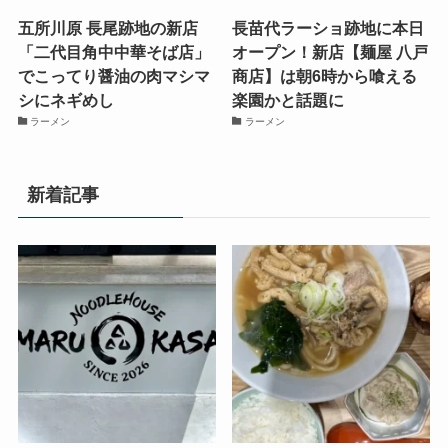
五所川原 長尾跡地の新店
長苗代ラーショ跡地に本日
「二代目角中中華そば店」
オープン！新店【麺屋 八戸
でこってり醤油の肉マシマ
商店】は朝6時から喰える
シにネギめし
楽園かと話題に
ラーメン
ラーメン
新着記事