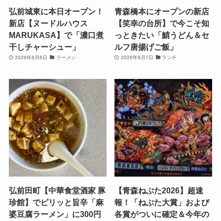
弘前城東に本日オープン！
青森橋本にオープンの新店
新店【ヌードルハウス
【笑幸の台所】で今こそ知
MARUKASA】で「濃口煮
っときたい「鯖うどん＆セ
干しチャーシュー」
ルフ唐揚げご飯」
2026年8月8日
ラーメン
2026年8月7日
ランチ
弘前田町【中華食堂酒家 豚
【青森ねぶた2026】超速
珍館】でピリッと旨辛「麻
報！「ねぶた大賞」および
婆豆腐ラーメン」に300円
各賞がついに確定＆今年の