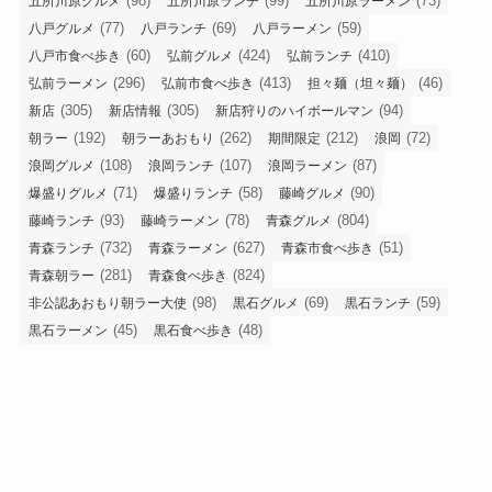
(98)
(99)
(73)
五所川原グルメ
五所川原ランチ
五所川原ラーメン
(77)
(69)
(59)
八戸グルメ
八戸ランチ
八戸ラーメン
(60)
(424)
(410)
八戸市食べ歩き
弘前グルメ
弘前ランチ
(296)
(413)
(46)
弘前ラーメン
弘前市食べ歩き
担々麺（坦々麺）
(305)
(305)
(94)
新店
新店情報
新店狩りのハイボールマン
(192)
(262)
(212)
(72)
朝ラー
朝ラーあおもり
期間限定
浪岡
(108)
(107)
(87)
浪岡グルメ
浪岡ランチ
浪岡ラーメン
(71)
(58)
(90)
爆盛りグルメ
爆盛りランチ
藤崎グルメ
(93)
(78)
(804)
藤崎ランチ
藤崎ラーメン
青森グルメ
(732)
(627)
(51)
青森ランチ
青森ラーメン
青森市食べ歩き
(281)
(824)
青森朝ラー
青森食べ歩き
(98)
(69)
(59)
非公認あおもり朝ラー大使
黒石グルメ
黒石ランチ
(45)
(48)
黒石ラーメン
黒石食べ歩き