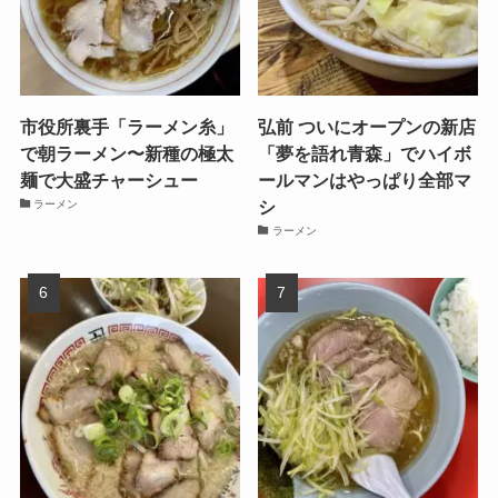
市役所裏手「ラーメン糸」
弘前 ついにオープンの新店
で朝ラーメン〜新種の極太
「夢を語れ青森」でハイボ
麺で大盛チャーシュー
ールマンはやっぱり全部マ
シ
ラーメン
ラーメン