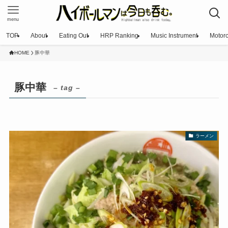
menu
TOP
About
Eating Out
HRP Ranking
Music Instrument
Motorc
HOME
豚中華
豚中華
– tag –
ラーメン