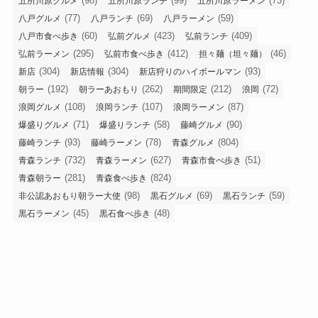
(98)
(99)
(73)
五所川原グルメ
五所川原ランチ
五所川原ラーメン
(77)
(69)
(59)
八戸グルメ
八戸ランチ
八戸ラーメン
(60)
(423)
(409)
八戸市食べ歩き
弘前グルメ
弘前ランチ
(295)
(412)
(46)
弘前ラーメン
弘前市食べ歩き
担々麺（坦々麺）
(304)
(304)
(93)
新店
新店情報
新店狩りのハイボールマン
(192)
(262)
(212)
(72)
朝ラー
朝ラーあおもり
期間限定
浪岡
(108)
(107)
(87)
浪岡グルメ
浪岡ランチ
浪岡ラーメン
(71)
(58)
(90)
爆盛りグルメ
爆盛りランチ
藤崎グルメ
(93)
(78)
(804)
藤崎ランチ
藤崎ラーメン
青森グルメ
(732)
(627)
(51)
青森ランチ
青森ラーメン
青森市食べ歩き
(281)
(824)
青森朝ラー
青森食べ歩き
(98)
(69)
(59)
非公認あおもり朝ラー大使
黒石グルメ
黒石ランチ
(45)
(48)
黒石ラーメン
黒石食べ歩き