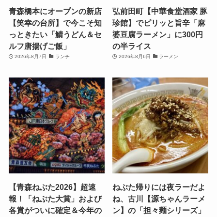
青森橋本にオープンの新店
弘前田町【中華食堂酒家 豚
【笑幸の台所】で今こそ知
珍館】でピリッと旨辛「麻
っときたい「鯖うどん＆セ
婆豆腐ラーメン」に300円
ルフ唐揚げご飯」
の半ライス
2026年8月7日
ランチ
2026年8月6日
ラーメン
【青森ねぶた2026】超速
ねぶた帰りには夜ラーだよ
報！「ねぶた大賞」および
ね、古川【源ちゃんラーメ
各賞がついに確定＆今年の
ン】の「担々麺シリーズ」