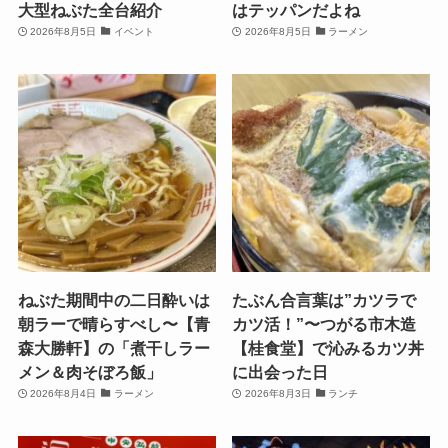
大型ねぶた全台紹介
はテッパンだよね
2026年8月5日
イベント
2026年8月5日
ラーメン
ねぶた期間中の二日酔いは
たぶん合言葉は”カツラで
朝ラーで晴らすべし〜【青
カツ活！”〜つがる市木造
森大勝軒】の「煮干しラー
【桂食堂】で沁みるカツ丼
メン＆肉そぼろ飯」
に出会った日
2026年8月4日
ラーメン
2026年8月3日
ランチ