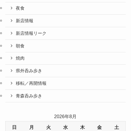
夜食
新店情報
新店情報リーク
朝食
焼肉
県外呑み歩き
移転／再開情報
青森呑み歩き
2026年8月
日
月
火
水
木
金
土