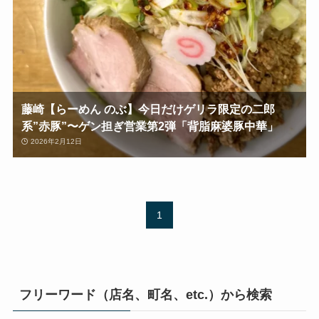
藤崎【らーめん のぶ】今日だけゲリラ限定の二郎
系”赤豚”〜ゲン担ぎ営業第2弾「背脂麻婆豚中華」
2026年2月12日
1
フリーワード（店名、町名、etc.）から検索