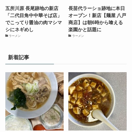
五所川原 長尾跡地の新店
長苗代ラーショ跡地に本日
「二代目角中中華そば店」
オープン！新店【麺屋 八戸
でこってり醤油の肉マシマ
商店】は朝6時から喰える
シにネギめし
楽園かと話題に
ラーメン
ラーメン
新着記事