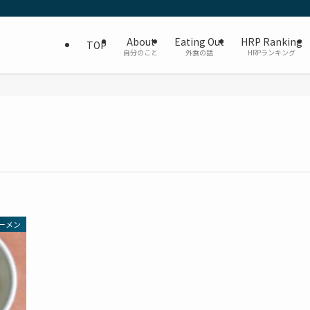
About
Eating Out
HRP Ranking
TOP
自分のこと
外食の話
HRPランキング
ーメン