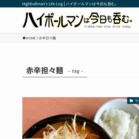
Highballman's Life-Log | ハイボールマンは今日も呑む。
HOME
赤辛担々麺
赤辛担々麺
– tag –
ラ