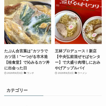
たぶん合言葉は”カツラで
王林プロデュース！新店
カツ活！”〜つがる市木造
【中央弘前混ぜそばセンタ
【桂食堂】で沁みるカツ丼
ー】で大盛り肉増しにおみ
に出会った日
やげアップルパイ
2026年8月3日
ランチ
2026年8月2日
ラーメン
カテゴリー