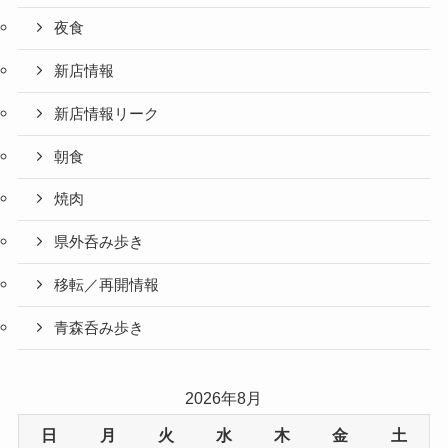
夜食
新店情報
新店情報リーク
朝食
焼肉
県外呑み歩き
移転／再開情報
青森呑み歩き
2026年8月
日
月
火
水
木
金
土