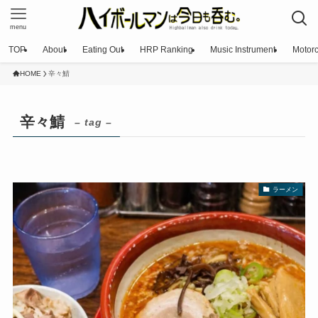
menu
TOP
About
Eating Out
HRP Ranking
Music Instrument
Motorc
HOME
辛々鯖
辛々鯖
– tag –
ラーメン