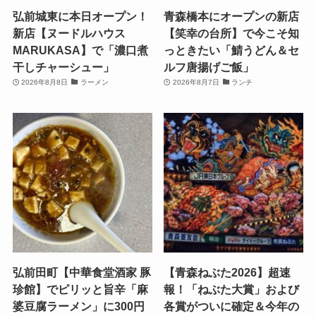
弘前城東に本日オープン！
青森橋本にオープンの新店
新店【ヌードルハウス
【笑幸の台所】で今こそ知
MARUKASA】で「濃口煮
っときたい「鯖うどん＆セ
干しチャーシュー」
ルフ唐揚げご飯」
2026年8月8日
ラーメン
2026年8月7日
ランチ
弘前田町【中華食堂酒家 豚
【青森ねぶた2026】超速
珍館】でピリッと旨辛「麻
報！「ねぶた大賞」および
婆豆腐ラーメン」に300円
各賞がついに確定＆今年の