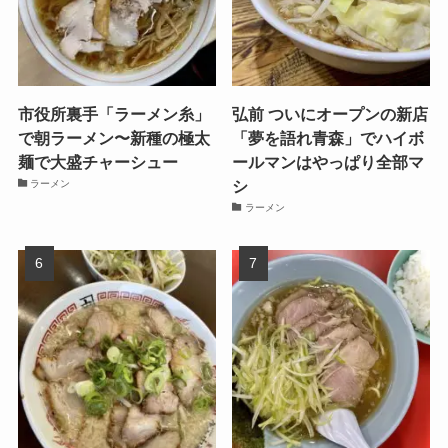
市役所裏手「ラーメン糸」
弘前 ついにオープンの新店
で朝ラーメン〜新種の極太
「夢を語れ青森」でハイボ
麺で大盛チャーシュー
ールマンはやっぱり全部マ
シ
ラーメン
ラーメン