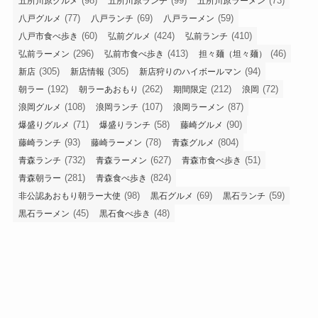
(98)
(99)
(73)
五所川原グルメ
五所川原ランチ
五所川原ラーメン
(77)
(69)
(59)
八戸グルメ
八戸ランチ
八戸ラーメン
(60)
(424)
(410)
八戸市食べ歩き
弘前グルメ
弘前ランチ
(296)
(413)
(46)
弘前ラーメン
弘前市食べ歩き
担々麺（坦々麺）
(305)
(305)
(94)
新店
新店情報
新店狩りのハイボールマン
(192)
(262)
(212)
(72)
朝ラー
朝ラーあおもり
期間限定
浪岡
(108)
(107)
(87)
浪岡グルメ
浪岡ランチ
浪岡ラーメン
(71)
(58)
(90)
爆盛りグルメ
爆盛りランチ
藤崎グルメ
(93)
(78)
(804)
藤崎ランチ
藤崎ラーメン
青森グルメ
(732)
(627)
(51)
青森ランチ
青森ラーメン
青森市食べ歩き
(281)
(824)
青森朝ラー
青森食べ歩き
(98)
(69)
(59)
非公認あおもり朝ラー大使
黒石グルメ
黒石ランチ
(45)
(48)
黒石ラーメン
黒石食べ歩き