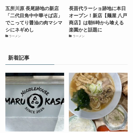
五所川原 長尾跡地の新店
長苗代ラーショ跡地に本日
「二代目角中中華そば店」
オープン！新店【麺屋 八戸
でこってり醤油の肉マシマ
商店】は朝6時から喰える
シにネギめし
楽園かと話題に
ラーメン
ラーメン
新着記事