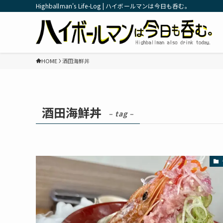
Highballman's Life-Log | ハイボールマンは今日も呑む。
HOME
酒田海鮮丼
酒田海鮮丼
– tag –