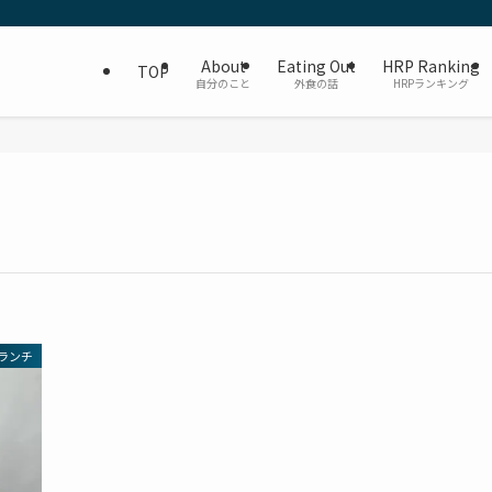
About
Eating Out
HRP Ranking
TOP
自分のこと
外食の話
HRPランキング
ランチ