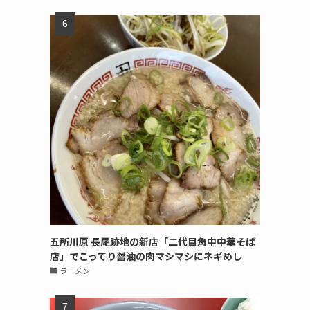
五所川原 長尾跡地の新店「二代目角中中華そば
店」でこってり醤油の肉マシマシにネギめし
ラーメン