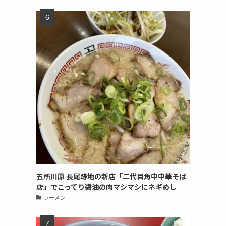
五所川原 長尾跡地の新店「二代目角中中華そば
店」でこってり醤油の肉マシマシにネギめし
ラーメン