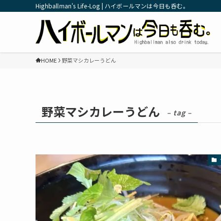
Highballman's Life-Log | ハイボールマンは今日も呑む。
HOME
野菜マシカレーうどん
野菜マシカレーうどん
– tag –