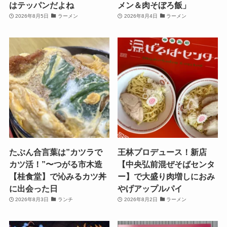
はテッパンだよね
メン＆肉そぼろ飯」
2026年8月5日
ラーメン
2026年8月4日
ラーメン
たぶん合言葉は”カツラで
王林プロデュース！新店
カツ活！”〜つがる市木造
【中央弘前混ぜそばセンタ
【桂食堂】で沁みるカツ丼
ー】で大盛り肉増しにおみ
に出会った日
やげアップルパイ
2026年8月3日
ランチ
2026年8月2日
ラーメン