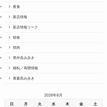
夜食
新店情報
新店情報リーク
朝食
焼肉
県外呑み歩き
移転／再開情報
青森呑み歩き
2026年8月
日
月
火
水
木
金
土