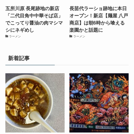
五所川原 長尾跡地の新店
長苗代ラーショ跡地に本日
「二代目角中中華そば店」
オープン！新店【麺屋 八戸
でこってり醤油の肉マシマ
商店】は朝6時から喰える
シにネギめし
楽園かと話題に
ラーメン
ラーメン
新着記事