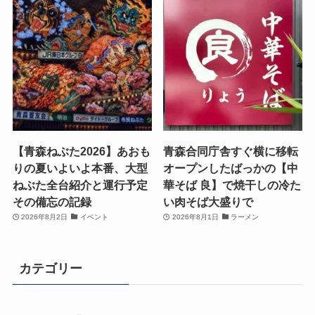
【青森ねぶた2026】あおも
青森合同庁舎すぐ横に移転
りの夏いよいよ本番、大型
オープンしたばっかの【中
ねぶた全台紹介と運行予定
華そば 良】で焼干しの冷た
その備忘の記録
い肉そば大盛りで
2026年8月2日
イベント
2026年8月1日
ラーメン
カテゴリー