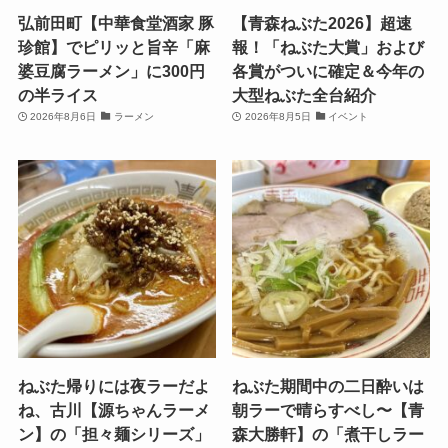
弘前田町【中華食堂酒家 豚
【青森ねぶた2026】超速
珍館】でピリッと旨辛「麻
報！「ねぶた大賞」および
婆豆腐ラーメン」に300円
各賞がついに確定＆今年の
の半ライス
大型ねぶた全台紹介
2026年8月6日
ラーメン
2026年8月5日
イベント
ねぶた帰りには夜ラーだよ
ねぶた期間中の二日酔いは
ね、古川【源ちゃんラーメ
朝ラーで晴らすべし〜【青
ン】の「担々麺シリーズ」
森大勝軒】の「煮干しラー