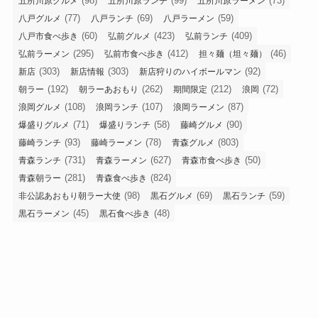
(98)
(99)
(73)
五所川原グルメ
五所川原ランチ
五所川原ラーメン
(77)
(69)
(59)
八戸グルメ
八戸ランチ
八戸ラーメン
(60)
(423)
(409)
八戸市食べ歩き
弘前グルメ
弘前ランチ
(295)
(412)
(46)
弘前ラーメン
弘前市食べ歩き
担々麺（坦々麺）
(303)
(303)
(92)
新店
新店情報
新店狩りのハイボールマン
(192)
(262)
(212)
(72)
朝ラー
朝ラーあおもり
期間限定
浪岡
(108)
(107)
(87)
浪岡グルメ
浪岡ランチ
浪岡ラーメン
(71)
(58)
(90)
爆盛りグルメ
爆盛りランチ
藤崎グルメ
(93)
(78)
(803)
藤崎ランチ
藤崎ラーメン
青森グルメ
(731)
(627)
(50)
青森ランチ
青森ラーメン
青森市食べ歩き
(281)
(824)
青森朝ラー
青森食べ歩き
(98)
(69)
(59)
非公認あおもり朝ラー大使
黒石グルメ
黒石ランチ
(45)
(48)
黒石ラーメン
黒石食べ歩き