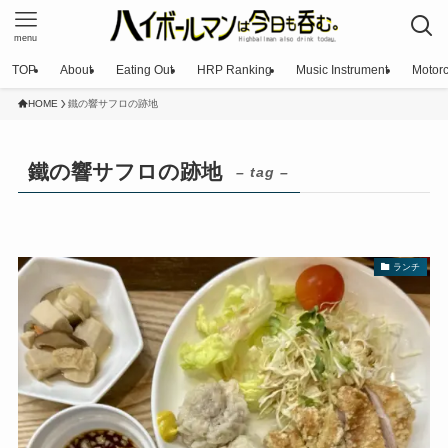
menu
TOP
About
Eating Out
HRP Ranking
Music Instrument
Motorc
HOME
鐵の響サフロの跡地
鐵の響サフロの跡地
– tag –
ランチ