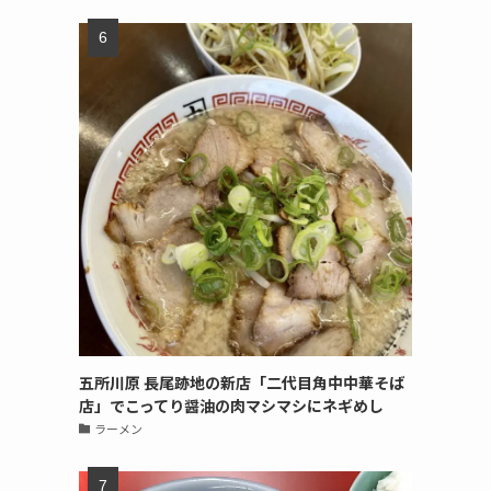
五所川原 長尾跡地の新店「二代目角中中華そば
店」でこってり醤油の肉マシマシにネギめし
ラーメン