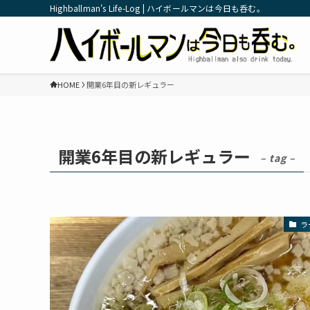
Highballman's Life-Log | ハイボールマンは今日も呑む。
HOME
開業6年目の新レギュラー
開業6年目の新レギュラー
– tag –
ラ