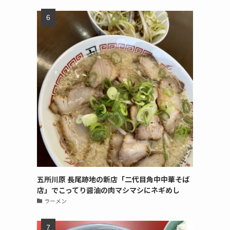
五所川原 長尾跡地の新店「二代目角中中華そば
店」でこってり醤油の肉マシマシにネギめし
ラーメン