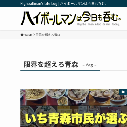
Highballman's Life-Log | ハイボールマンは今日も呑む。
HOME
限界を超えろ青森
限界を超えろ青森
– tag –