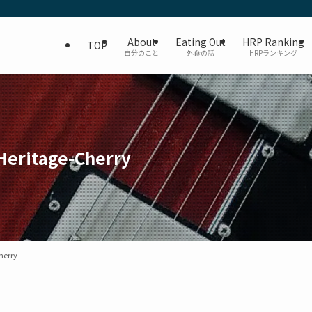
About
Eating Out
HRP Ranking
TOP
自分のこと
外食の話
HRPランキング
 Heritage-Cherry
Cherry