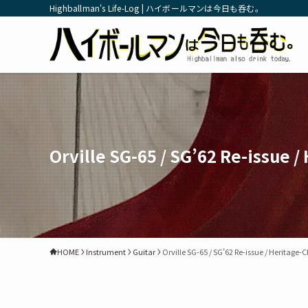
Highballman's Life-Log | ハイボールマンは今日も呑む。
Orville SG-65 / SG’62 Re-issue /
HOME
Instrument
Guitar
Orville SG-65 / SG’62 Re-issue / Heritage-