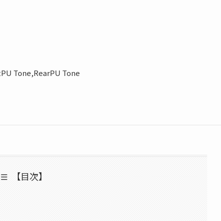
tPU Tone,RearPU Tone
【目次】