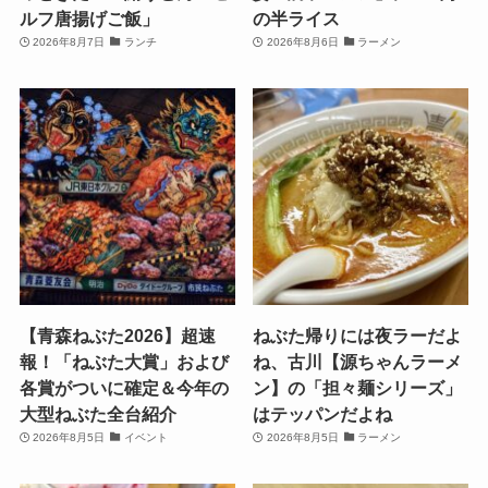
ルフ唐揚げご飯」
の半ライス
2026年8月7日
ランチ
2026年8月6日
ラーメン
【青森ねぶた2026】超速
ねぶた帰りには夜ラーだよ
報！「ねぶた大賞」および
ね、古川【源ちゃんラーメ
各賞がついに確定＆今年の
ン】の「担々麺シリーズ」
大型ねぶた全台紹介
はテッパンだよね
2026年8月5日
イベント
2026年8月5日
ラーメン