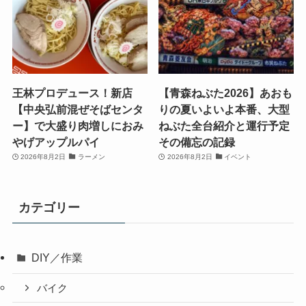
王林プロデュース！新店
【青森ねぶた2026】あおも
【中央弘前混ぜそばセンタ
りの夏いよいよ本番、大型
ー】で大盛り肉増しにおみ
ねぶた全台紹介と運行予定
やげアップルパイ
その備忘の記録
2026年8月2日
ラーメン
2026年8月2日
イベント
カテゴリー
DIY／作業
バイク