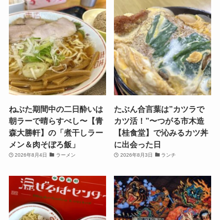
ねぶた期間中の二日酔いは
たぶん合言葉は”カツラで
朝ラーで晴らすべし〜【青
カツ活！”〜つがる市木造
森大勝軒】の「煮干しラー
【桂食堂】で沁みるカツ丼
メン＆肉そぼろ飯」
に出会った日
2026年8月4日
ラーメン
2026年8月3日
ランチ