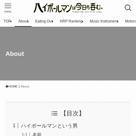
menu
TOP
About
Eating Out
HRP Ranking
Music Instrument
Motorc
About
HOME
About
【目次】
ハイボールマンという男
名前