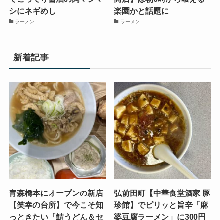
シにネギめし
楽園かと話題に
ラーメン
ラーメン
新着記事
青森橋本にオープンの新店
弘前田町【中華食堂酒家 豚
【笑幸の台所】で今こそ知
珍館】でピリッと旨辛「麻
っときたい「鯖うどん＆セ
婆豆腐ラーメン」に300円