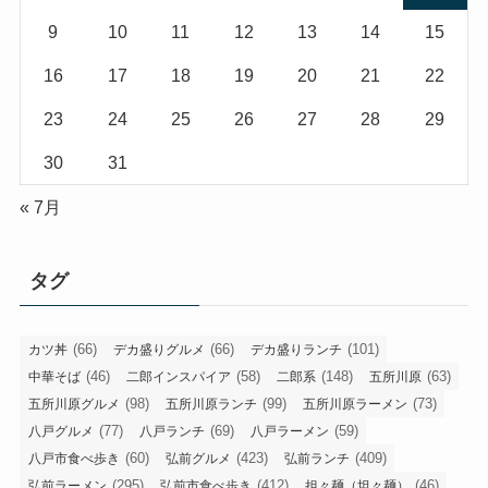
9
10
11
12
13
14
15
16
17
18
19
20
21
22
23
24
25
26
27
28
29
30
31
« 7月
タグ
(66)
(66)
(101)
カツ丼
デカ盛りグルメ
デカ盛りランチ
(46)
(58)
(148)
(63)
中華そば
二郎インスパイア
二郎系
五所川原
(98)
(99)
(73)
五所川原グルメ
五所川原ランチ
五所川原ラーメン
(77)
(69)
(59)
八戸グルメ
八戸ランチ
八戸ラーメン
(60)
(423)
(409)
八戸市食べ歩き
弘前グルメ
弘前ランチ
(295)
(412)
(46)
弘前ラーメン
弘前市食べ歩き
担々麺（坦々麺）