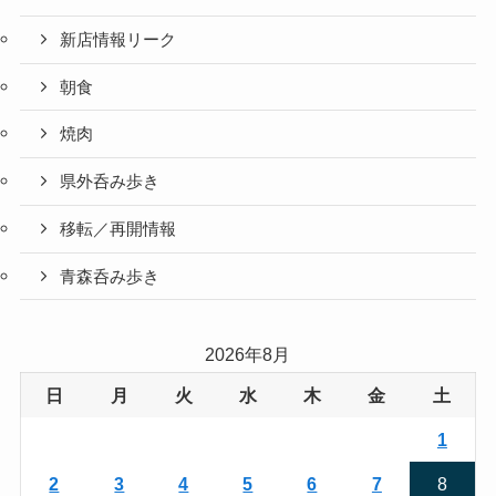
新店情報リーク
朝食
焼肉
県外呑み歩き
移転／再開情報
青森呑み歩き
2026年8月
日
月
火
水
木
金
土
1
2
3
4
5
6
7
8