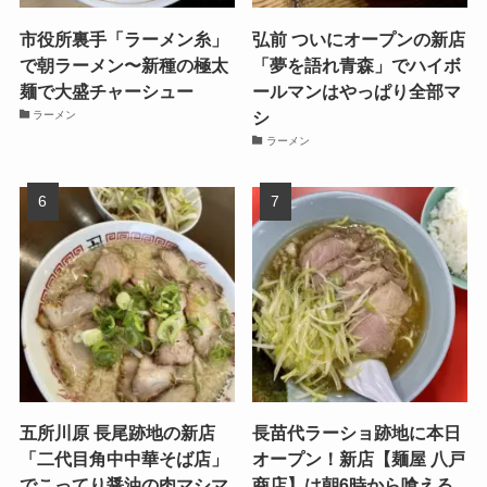
市役所裏手「ラーメン糸」
弘前 ついにオープンの新店
で朝ラーメン〜新種の極太
「夢を語れ青森」でハイボ
麺で大盛チャーシュー
ールマンはやっぱり全部マ
シ
ラーメン
ラーメン
五所川原 長尾跡地の新店
長苗代ラーショ跡地に本日
「二代目角中中華そば店」
オープン！新店【麺屋 八戸
でこってり醤油の肉マシマ
商店】は朝6時から喰える