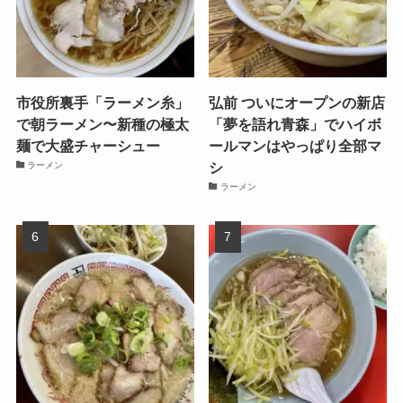
市役所裏手「ラーメン糸」
弘前 ついにオープンの新店
で朝ラーメン〜新種の極太
「夢を語れ青森」でハイボ
麺で大盛チャーシュー
ールマンはやっぱり全部マ
シ
ラーメン
ラーメン