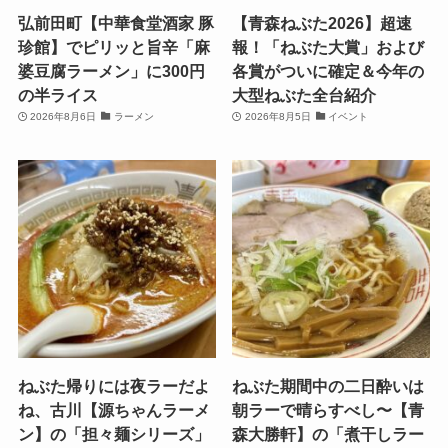
弘前田町【中華食堂酒家 豚
【青森ねぶた2026】超速
珍館】でピリッと旨辛「麻
報！「ねぶた大賞」および
婆豆腐ラーメン」に300円
各賞がついに確定＆今年の
の半ライス
大型ねぶた全台紹介
2026年8月6日
ラーメン
2026年8月5日
イベント
ねぶた帰りには夜ラーだよ
ねぶた期間中の二日酔いは
ね、古川【源ちゃんラーメ
朝ラーで晴らすべし〜【青
ン】の「担々麺シリーズ」
森大勝軒】の「煮干しラー