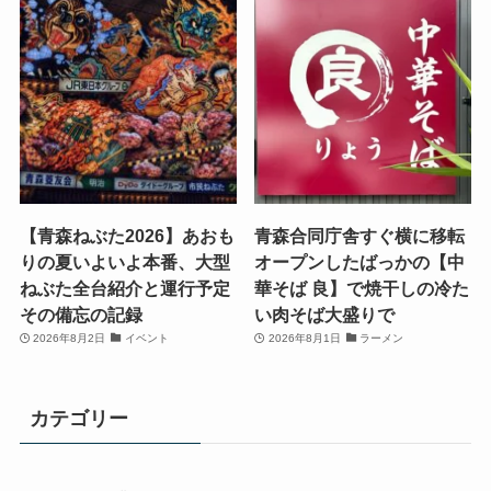
【青森ねぶた2026】あおも
青森合同庁舎すぐ横に移転
りの夏いよいよ本番、大型
オープンしたばっかの【中
ねぶた全台紹介と運行予定
華そば 良】で焼干しの冷た
その備忘の記録
い肉そば大盛りで
2026年8月2日
イベント
2026年8月1日
ラーメン
カテゴリー