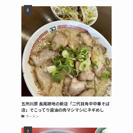
五所川原 長尾跡地の新店「二代目角中中華そば
店」でこってり醤油の肉マシマシにネギめし
ラーメン