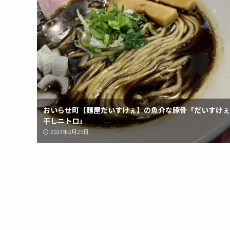
おいらせ町【麺屋だいすけぇ】の魚介な豚骨「だいすけぇ
干しニトロ」
2023年2月25日