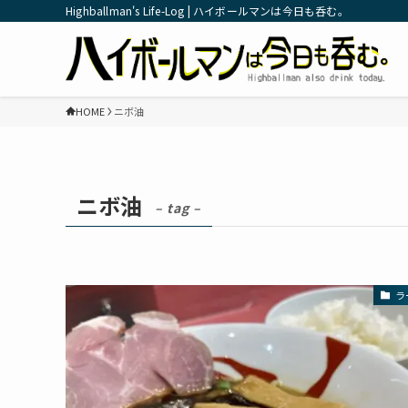
Highballman's Life-Log | ハイボールマンは今日も呑む。
HOME
ニボ油
ニボ油
– tag –
ラ