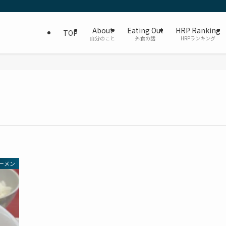
About
Eating Out
HRP Ranking
TOP
自分のこと
外食の話
HRPランキング
ーメン