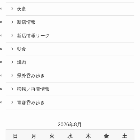
夜食
新店情報
新店情報リーク
朝食
焼肉
県外呑み歩き
移転／再開情報
青森呑み歩き
2026年8月
日
月
火
水
木
金
土