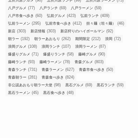
(98)
(99)
(73)
五所川原グルメ
五所川原ランチ
五所川原ラーメン
(77)
(69)
(59)
八戸グルメ
八戸ランチ
八戸ラーメン
(60)
(423)
(409)
八戸市食べ歩き
弘前グルメ
弘前ランチ
(295)
(412)
(46)
弘前ラーメン
弘前市食べ歩き
担々麺（坦々麺）
(303)
(303)
(92)
新店
新店情報
新店狩りのハイボールマン
(192)
(262)
(212)
(72)
朝ラー
朝ラーあおもり
期間限定
浪岡
(108)
(107)
(87)
浪岡グルメ
浪岡ランチ
浪岡ラーメン
(71)
(58)
(90)
爆盛りグルメ
爆盛りランチ
藤崎グルメ
(93)
(78)
(803)
藤崎ランチ
藤崎ラーメン
青森グルメ
(731)
(627)
(50)
青森ランチ
青森ラーメン
青森市食べ歩き
(281)
(824)
青森朝ラー
青森食べ歩き
(98)
(69)
(59)
非公認あおもり朝ラー大使
黒石グルメ
黒石ランチ
(45)
(48)
黒石ラーメン
黒石食べ歩き