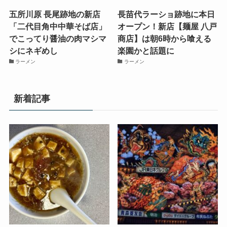
五所川原 長尾跡地の新店
長苗代ラーショ跡地に本日
「二代目角中中華そば店」
オープン！新店【麺屋 八戸
でこってり醤油の肉マシマ
商店】は朝6時から喰える
シにネギめし
楽園かと話題に
ラーメン
ラーメン
新着記事