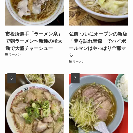
市役所裏手「ラーメン糸」
弘前 ついにオープンの新店
で朝ラーメン〜新種の極太
「夢を語れ青森」でハイボ
麺で大盛チャーシュー
ールマンはやっぱり全部マ
シ
ラーメン
ラーメン