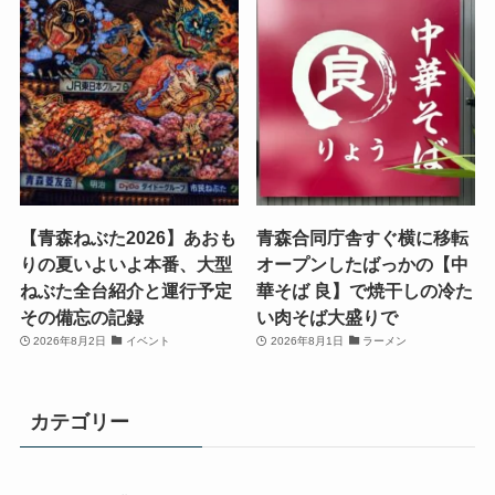
【青森ねぶた2026】あおも
青森合同庁舎すぐ横に移転
りの夏いよいよ本番、大型
オープンしたばっかの【中
ねぶた全台紹介と運行予定
華そば 良】で焼干しの冷た
その備忘の記録
い肉そば大盛りで
2026年8月2日
イベント
2026年8月1日
ラーメン
カテゴリー