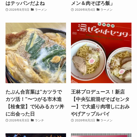
はテッパンだよね
メン＆肉そぼろ飯」
2026年8月5日
ラーメン
2026年8月4日
ラーメン
たぶん合言葉は”カツラで
王林プロデュース！新店
カツ活！”〜つがる市木造
【中央弘前混ぜそばセンタ
【桂食堂】で沁みるカツ丼
ー】で大盛り肉増しにおみ
に出会った日
やげアップルパイ
2026年8月3日
ランチ
2026年8月2日
ラーメン