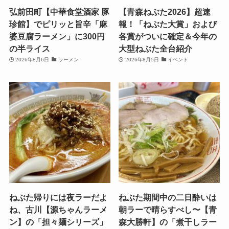
弘前田町【中華食堂酒家 豚
【青森ねぶた2026】超速
珍館】でピリッと旨辛「麻
報！「ねぶた大賞」および
婆豆腐ラーメン」に300円
各賞がついに確定＆今年の
の半ライス
大型ねぶた全台紹介
2026年8月6日
ラーメン
2026年8月5日
イベント
ねぶた帰りには夜ラーだよ
ねぶた期間中の二日酔いは
ね、古川【源ちゃんラーメ
朝ラーで晴らすべし〜【青
ン】の「担々麺シリーズ」
森大勝軒】の「煮干しラー