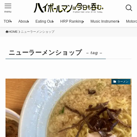
menu
TOP
About
Eating Out
HRP Ranking
Music Instrument
Motorc
HOME
ニューラーメンショップ
ニューラーメンショップ
– tag –
ラーメン