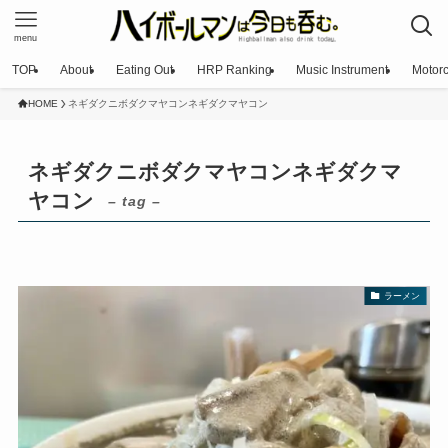
menu
TOP
About
Eating Out
HRP Ranking
Music Instrument
Motorc
HOME
ネギダクニボダクマヤコンネギダクマヤコン
ネギダクニボダクマヤコンネギダクマ
ヤコン
– tag –
ラーメン