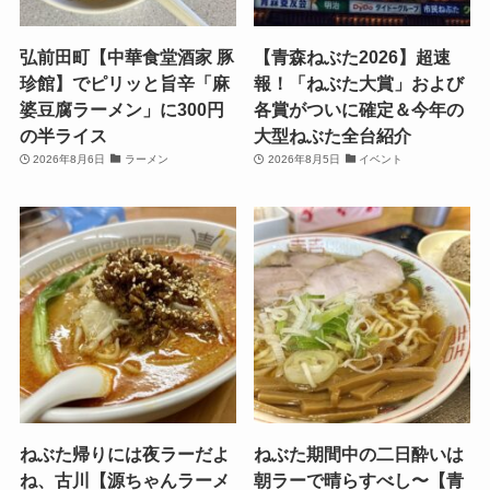
弘前田町【中華食堂酒家 豚
【青森ねぶた2026】超速
珍館】でピリッと旨辛「麻
報！「ねぶた大賞」および
婆豆腐ラーメン」に300円
各賞がついに確定＆今年の
の半ライス
大型ねぶた全台紹介
2026年8月6日
ラーメン
2026年8月5日
イベント
ねぶた帰りには夜ラーだよ
ねぶた期間中の二日酔いは
ね、古川【源ちゃんラーメ
朝ラーで晴らすべし〜【青