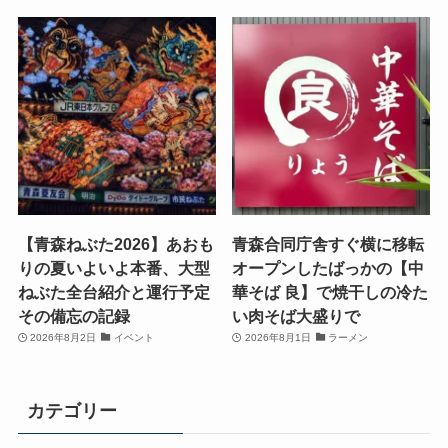
【青森ねぶた2026】あおも
青森合同庁舎すぐ横に移転
りの夏いよいよ本番、大型
オープンしたばっかの【中
ねぶた全台紹介と運行予定
華そば 良】で焼干しの冷た
その備忘の記録
い肉そば大盛りで
2026年8月2日
イベント
2026年8月1日
ラーメン
カテゴリー