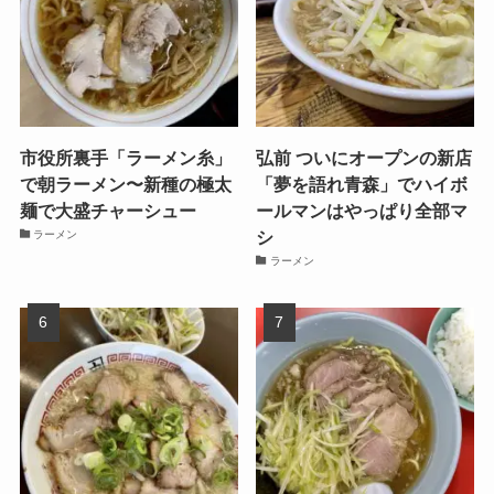
市役所裏手「ラーメン糸」
弘前 ついにオープンの新店
で朝ラーメン〜新種の極太
「夢を語れ青森」でハイボ
麺で大盛チャーシュー
ールマンはやっぱり全部マ
シ
ラーメン
ラーメン