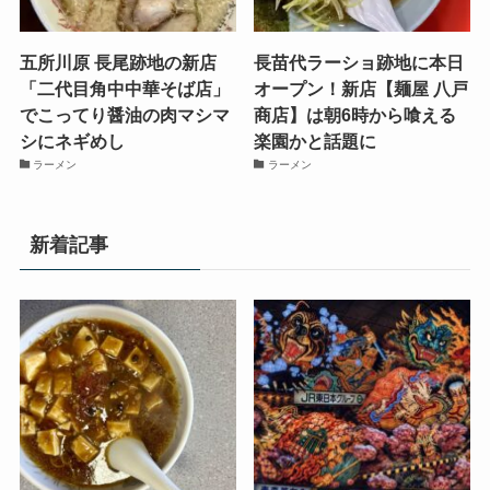
五所川原 長尾跡地の新店
長苗代ラーショ跡地に本日
「二代目角中中華そば店」
オープン！新店【麺屋 八戸
でこってり醤油の肉マシマ
商店】は朝6時から喰える
シにネギめし
楽園かと話題に
ラーメン
ラーメン
新着記事