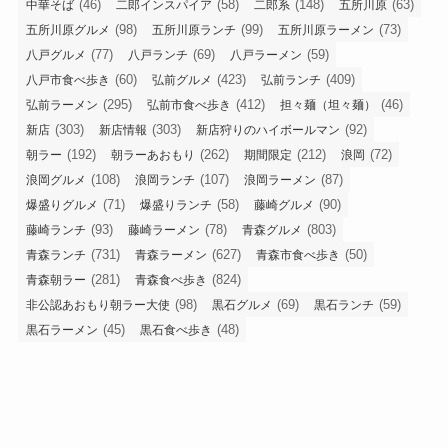
(46)
(58)
(148)
(63)
中華そば
二郎インスパイア
二郎系
五所川原
(98)
(99)
(73)
五所川原グルメ
五所川原ランチ
五所川原ラーメン
(77)
(69)
(59)
八戸グルメ
八戸ランチ
八戸ラーメン
(60)
(423)
(409)
八戸市食べ歩き
弘前グルメ
弘前ランチ
(295)
(412)
(46)
弘前ラーメン
弘前市食べ歩き
担々麺（坦々麺）
(303)
(303)
(92)
新店
新店情報
新店狩りのハイボールマン
(192)
(262)
(212)
(72)
朝ラー
朝ラーあおもり
期間限定
浪岡
(108)
(107)
(87)
浪岡グルメ
浪岡ランチ
浪岡ラーメン
(71)
(58)
(90)
爆盛りグルメ
爆盛りランチ
藤崎グルメ
(93)
(78)
(803)
藤崎ランチ
藤崎ラーメン
青森グルメ
(731)
(627)
(50)
青森ランチ
青森ラーメン
青森市食べ歩き
(281)
(824)
青森朝ラー
青森食べ歩き
(98)
(69)
(59)
非公認あおもり朝ラー大使
黒石グルメ
黒石ランチ
(45)
(48)
黒石ラーメン
黒石食べ歩き