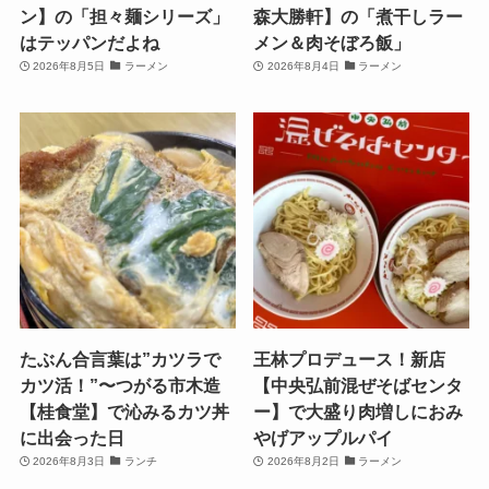
ン】の「担々麺シリーズ」
森大勝軒】の「煮干しラー
はテッパンだよね
メン＆肉そぼろ飯」
2026年8月5日
ラーメン
2026年8月4日
ラーメン
たぶん合言葉は”カツラで
王林プロデュース！新店
カツ活！”〜つがる市木造
【中央弘前混ぜそばセンタ
【桂食堂】で沁みるカツ丼
ー】で大盛り肉増しにおみ
に出会った日
やげアップルパイ
2026年8月3日
ランチ
2026年8月2日
ラーメン