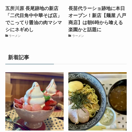
五所川原 長尾跡地の新店
長苗代ラーショ跡地に本日
「二代目角中中華そば店」
オープン！新店【麺屋 八戸
でこってり醤油の肉マシマ
商店】は朝6時から喰える
シにネギめし
楽園かと話題に
ラーメン
ラーメン
新着記事