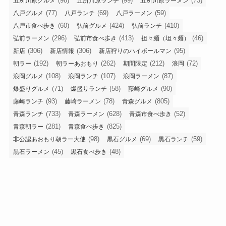
(98)
(99)
(73)
五所川原グルメ
五所川原ランチ
五所川原ラーメン
(77)
(69)
(59)
八戸グルメ
八戸ランチ
八戸ラーメン
(60)
(424)
(410)
八戸市食べ歩き
弘前グルメ
弘前ランチ
(296)
(413)
(46)
弘前ラーメン
弘前市食べ歩き
担々麺（坦々麺）
(306)
(306)
(95)
新店
新店情報
新店狩りのハイボールマン
(192)
(262)
(212)
(72)
朝ラー
朝ラーあおもり
期間限定
浪岡
(108)
(107)
(87)
浪岡グルメ
浪岡ランチ
浪岡ラーメン
(71)
(58)
(90)
爆盛りグルメ
爆盛りランチ
藤崎グルメ
(93)
(78)
(805)
藤崎ランチ
藤崎ラーメン
青森グルメ
(733)
(628)
(52)
青森ランチ
青森ラーメン
青森市食べ歩き
(281)
(825)
青森朝ラー
青森食べ歩き
(98)
(69)
(59)
非公認あおもり朝ラー大使
黒石グルメ
黒石ランチ
(45)
(48)
黒石ラーメン
黒石食べ歩き