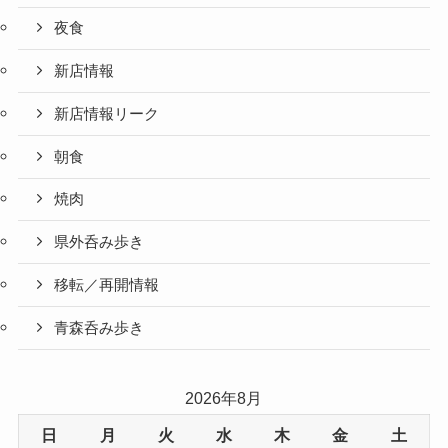
夜食
新店情報
新店情報リーク
朝食
焼肉
県外呑み歩き
移転／再開情報
青森呑み歩き
2026年8月
日
月
火
水
木
金
土