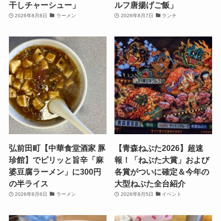
干しチャーシュー」
ルフ唐揚げご飯」
2026年8月8日
ラーメン
2026年8月7日
ランチ
弘前田町【中華食堂酒家 豚
【青森ねぶた2026】超速
珍館】でピリッと旨辛「麻
報！「ねぶた大賞」および
婆豆腐ラーメン」に300円
各賞がついに確定＆今年の
の半ライス
大型ねぶた全台紹介
2026年8月6日
ラーメン
2026年8月5日
イベント