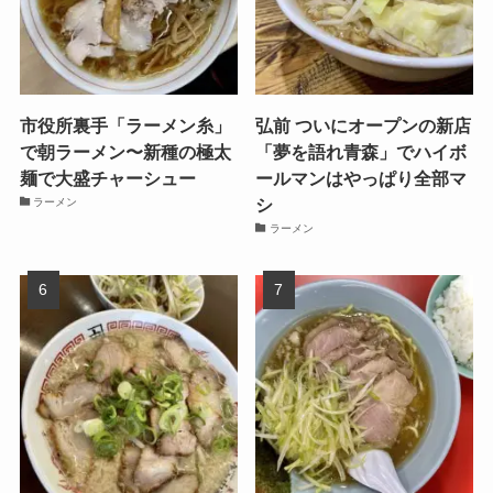
市役所裏手「ラーメン糸」
弘前 ついにオープンの新店
で朝ラーメン〜新種の極太
「夢を語れ青森」でハイボ
麺で大盛チャーシュー
ールマンはやっぱり全部マ
シ
ラーメン
ラーメン