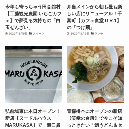
今年も寄っちゃう田舎館村
弁当メインから朝も昼も楽
【工藤観光農園 いちごカフ
しい店にリニューアル！千
ェ】で夢見る気持ちの「白
富町【カフェ食堂 D.R.1】
玉ぜんざい」
の「つけ麺」
2026年8月9日
スイーツ
2026年8月9日
ランチ
弘前城東に本日オープン！
青森橋本にオープンの新店
新店【ヌードルハウス
【笑幸の台所】で今こそ知
MARUKASA】で「濃口煮
っときたい「鯖うどん＆セ