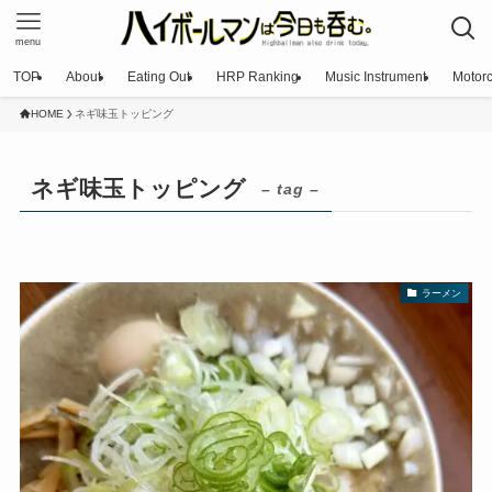
menu
TOP
About
Eating Out
HRP Ranking
Music Instrument
Motorc
HOME
ネギ味玉トッピング
ネギ味玉トッピング
– tag –
ラーメン