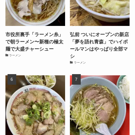
市役所裏手「ラーメン糸」
弘前 ついにオープンの新店
で朝ラーメン〜新種の極太
「夢を語れ青森」でハイボ
麺で大盛チャーシュー
ールマンはやっぱり全部マ
シ
ラーメン
ラーメン