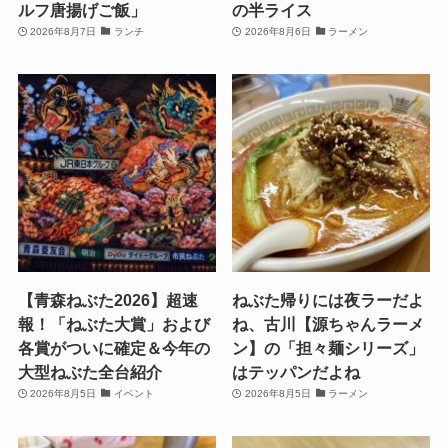
ルフ唐揚げご飯」
の半ライス
2026年8月7日
ランチ
2026年8月6日
ラーメン
【青森ねぶた2026】超速
ねぶた帰りには夜ラーだよ
報！「ねぶた大賞」および
ね、古川【源ちゃんラーメ
各賞がついに確定＆今年の
ン】の「担々麺シリーズ」
大型ねぶた全台紹介
はテッパンだよね
2026年8月5日
イベント
2026年8月5日
ラーメン