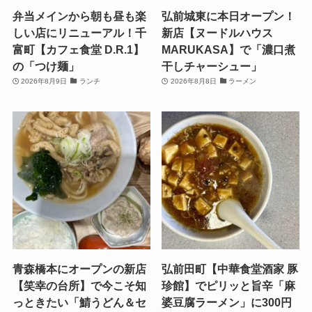
弁当メインから朝も昼も楽
弘前城東に本日オープン！
しい店にリニューアル！千
新店【ヌードルハウス
富町【カフェ食堂 D.R.1】
MARUKASA】で「濃口煮
の「つけ麺」
干しチャーシュー」
2026年8月9日
ランチ
2026年8月8日
ラーメン
青森橋本にオープンの新店
弘前田町【中華食堂酒家 豚
【笑幸の台所】で今こそ知
珍館】でピリッと旨辛「麻
っときたい「鯖うどん＆セ
婆豆腐ラーメン」に300円