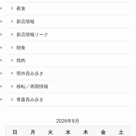
夜食
新店情報
新店情報リーク
朝食
焼肉
県外呑み歩き
移転／再開情報
青森呑み歩き
2026年8月
日
月
火
水
木
金
土