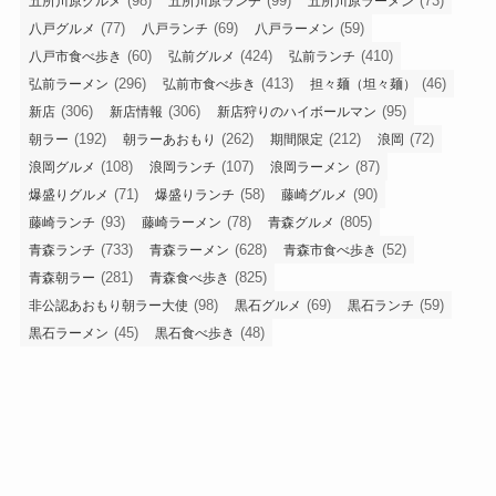
(98)
(99)
(73)
五所川原グルメ
五所川原ランチ
五所川原ラーメン
(77)
(69)
(59)
八戸グルメ
八戸ランチ
八戸ラーメン
(60)
(424)
(410)
八戸市食べ歩き
弘前グルメ
弘前ランチ
(296)
(413)
(46)
弘前ラーメン
弘前市食べ歩き
担々麺（坦々麺）
(306)
(306)
(95)
新店
新店情報
新店狩りのハイボールマン
(192)
(262)
(212)
(72)
朝ラー
朝ラーあおもり
期間限定
浪岡
(108)
(107)
(87)
浪岡グルメ
浪岡ランチ
浪岡ラーメン
(71)
(58)
(90)
爆盛りグルメ
爆盛りランチ
藤崎グルメ
(93)
(78)
(805)
藤崎ランチ
藤崎ラーメン
青森グルメ
(733)
(628)
(52)
青森ランチ
青森ラーメン
青森市食べ歩き
(281)
(825)
青森朝ラー
青森食べ歩き
(98)
(69)
(59)
非公認あおもり朝ラー大使
黒石グルメ
黒石ランチ
(45)
(48)
黒石ラーメン
黒石食べ歩き