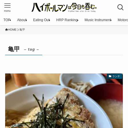
menu
TOP
About
Eating Out
HRP Ranking
Music Instrument
Motorc
HOME
亀甲
亀甲
– tag –
ランチ