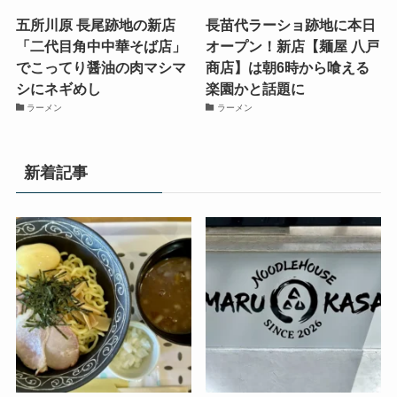
五所川原 長尾跡地の新店
長苗代ラーショ跡地に本日
「二代目角中中華そば店」
オープン！新店【麺屋 八戸
でこってり醤油の肉マシマ
商店】は朝6時から喰える
シにネギめし
楽園かと話題に
ラーメン
ラーメン
新着記事