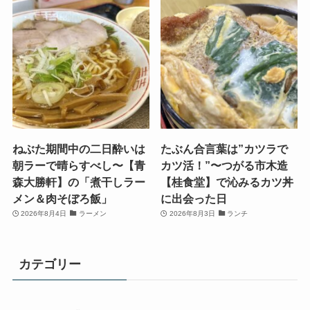
ねぶた期間中の二日酔いは
たぶん合言葉は”カツラで
朝ラーで晴らすべし〜【青
カツ活！”〜つがる市木造
森大勝軒】の「煮干しラー
【桂食堂】で沁みるカツ丼
メン＆肉そぼろ飯」
に出会った日
2026年8月4日
ラーメン
2026年8月3日
ランチ
カテゴリー