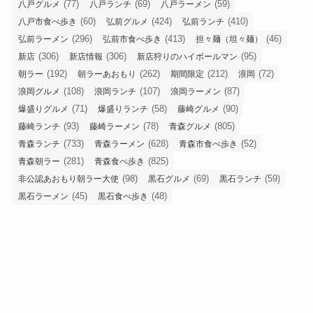
(77)
(69)
(59)
八戸グルメ
八戸ランチ
八戸ラーメン
(60)
(424)
(410)
八戸市食べ歩き
弘前グルメ
弘前ランチ
(296)
(413)
(46)
弘前ラーメン
弘前市食べ歩き
担々麺（坦々麺）
(306)
(306)
(95)
新店
新店情報
新店狩りのハイボールマン
(192)
(262)
(212)
(72)
朝ラー
朝ラーあおもり
期間限定
浪岡
(108)
(107)
(87)
浪岡グルメ
浪岡ランチ
浪岡ラーメン
(71)
(58)
(90)
爆盛りグルメ
爆盛りランチ
藤崎グルメ
(93)
(78)
(805)
藤崎ランチ
藤崎ラーメン
青森グルメ
(733)
(628)
(52)
青森ランチ
青森ラーメン
青森市食べ歩き
(281)
(825)
青森朝ラー
青森食べ歩き
(98)
(69)
(59)
非公認あおもり朝ラー大使
黒石グルメ
黒石ランチ
(45)
(48)
黒石ラーメン
黒石食べ歩き