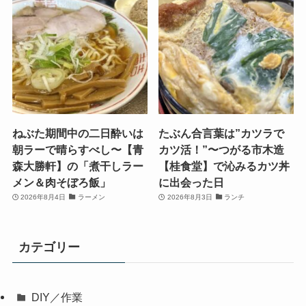
ねぶた期間中の二日酔いは
たぶん合言葉は”カツラで
朝ラーで晴らすべし〜【青
カツ活！”〜つがる市木造
森大勝軒】の「煮干しラー
【桂食堂】で沁みるカツ丼
メン＆肉そぼろ飯」
に出会った日
2026年8月4日
ラーメン
2026年8月3日
ランチ
カテゴリー
DIY／作業