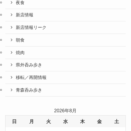
夜食
新店情報
新店情報リーク
朝食
焼肉
県外呑み歩き
移転／再開情報
青森呑み歩き
2026年8月
日
月
火
水
木
金
土