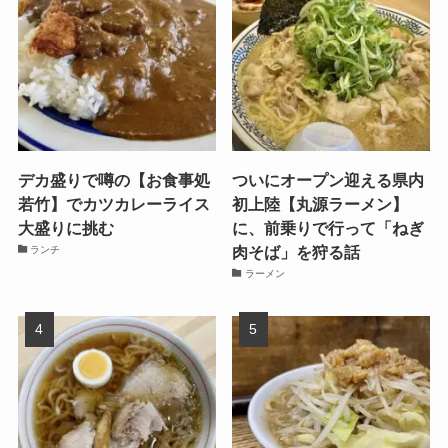
デカ盛りで噂の【お食事処
ついにオープン迎える県内
若竹】でカツカレーライス
初上陸【丸源ラーメン】
大盛りに挑む
に、前乗りで行って「ねぎ
肉そば」を狩る話
ランチ
ラーメン