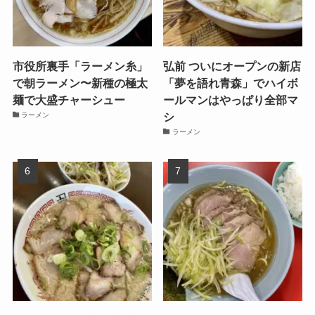
市役所裏手「ラーメン糸」
弘前 ついにオープンの新店
で朝ラーメン〜新種の極太
「夢を語れ青森」でハイボ
麺で大盛チャーシュー
ールマンはやっぱり全部マ
シ
ラーメン
ラーメン