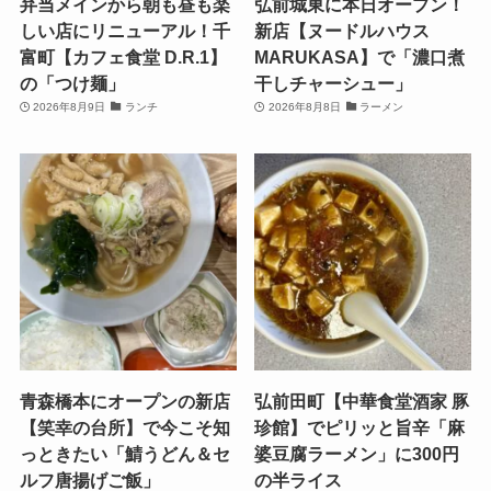
弁当メインから朝も昼も楽
弘前城東に本日オープン！
しい店にリニューアル！千
新店【ヌードルハウス
富町【カフェ食堂 D.R.1】
MARUKASA】で「濃口煮
の「つけ麺」
干しチャーシュー」
2026年8月9日
ランチ
2026年8月8日
ラーメン
青森橋本にオープンの新店
弘前田町【中華食堂酒家 豚
【笑幸の台所】で今こそ知
珍館】でピリッと旨辛「麻
っときたい「鯖うどん＆セ
婆豆腐ラーメン」に300円
ルフ唐揚げご飯」
の半ライス