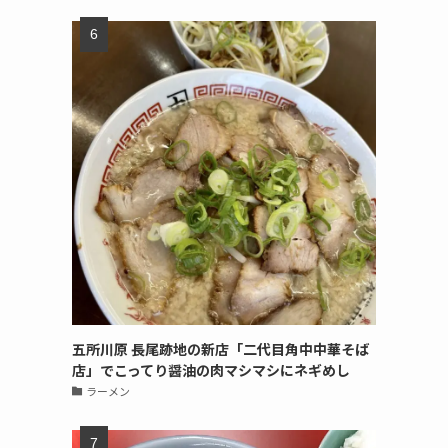
五所川原 長尾跡地の新店「二代目角中中華そば
店」でこってり醤油の肉マシマシにネギめし
ラーメン