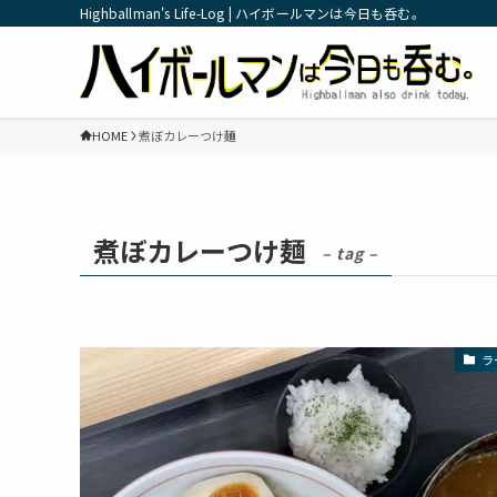
Highballman's Life-Log | ハイボールマンは今日も呑む。
HOME
煮ぼカレーつけ麺
煮ぼカレーつけ麺
– tag –
ラ