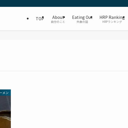
About
Eating Out
HRP Ranking
TOP
自分のこと
外食の話
HRPランキング
ーメン