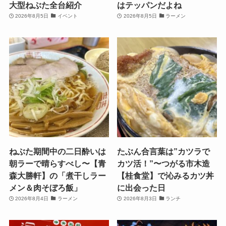
大型ねぶた全台紹介
はテッパンだよね
2026年8月5日
イベント
2026年8月5日
ラーメン
ねぶた期間中の二日酔いは
たぶん合言葉は”カツラで
朝ラーで晴らすべし〜【青
カツ活！”〜つがる市木造
森大勝軒】の「煮干しラー
【桂食堂】で沁みるカツ丼
メン＆肉そぼろ飯」
に出会った日
2026年8月4日
ラーメン
2026年8月3日
ランチ