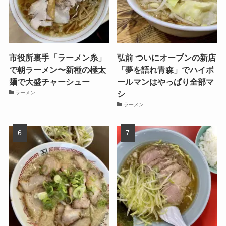
市役所裏手「ラーメン糸」
弘前 ついにオープンの新店
で朝ラーメン〜新種の極太
「夢を語れ青森」でハイボ
麺で大盛チャーシュー
ールマンはやっぱり全部マ
シ
ラーメン
ラーメン