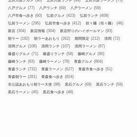
(98)
(99)
(73)
五所川原グルメ
五所川原ランチ
五所川原ラーメン
(77)
(69)
(59)
八戸グルメ
八戸ランチ
八戸ラーメン
(60)
(423)
(409)
八戸市食べ歩き
弘前グルメ
弘前ランチ
(295)
(412)
(46)
弘前ラーメン
弘前市食べ歩き
担々麺（坦々麺）
(304)
(304)
(93)
新店
新店情報
新店狩りのハイボールマン
(192)
(262)
(212)
(72)
朝ラー
朝ラーあおもり
期間限定
浪岡
(108)
(107)
(87)
浪岡グルメ
浪岡ランチ
浪岡ラーメン
(71)
(58)
(90)
爆盛りグルメ
爆盛りランチ
藤崎グルメ
(93)
(78)
(804)
藤崎ランチ
藤崎ラーメン
青森グルメ
(732)
(627)
(51)
青森ランチ
青森ラーメン
青森市食べ歩き
(281)
(824)
青森朝ラー
青森食べ歩き
(98)
(69)
(59)
非公認あおもり朝ラー大使
黒石グルメ
黒石ランチ
(45)
(48)
黒石ラーメン
黒石食べ歩き