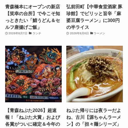
青森橋本にオープンの新店
弘前田町【中華食堂酒家 豚
【笑幸の台所】で今こそ知
珍館】でピリッと旨辛「麻
っときたい「鯖うどん＆セ
婆豆腐ラーメン」に300円
ルフ唐揚げご飯」
の半ライス
2026年8月7日
ランチ
2026年8月6日
ラーメン
【青森ねぶた2026】超速
ねぶた帰りには夜ラーだよ
報！「ねぶた大賞」および
ね、古川【源ちゃんラーメ
各賞がついに確定＆今年の
ン】の「担々麺シリーズ」