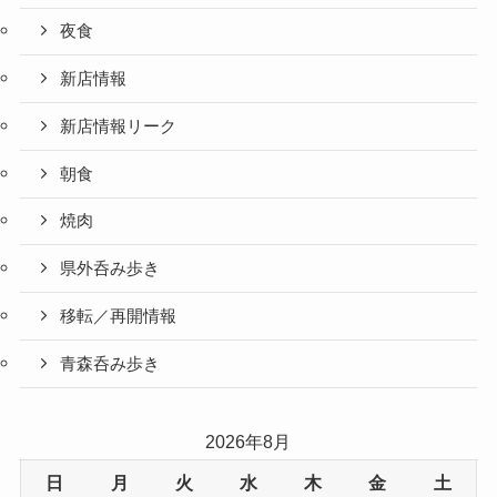
夜食
新店情報
新店情報リーク
朝食
焼肉
県外呑み歩き
移転／再開情報
青森呑み歩き
2026年8月
日
月
火
水
木
金
土