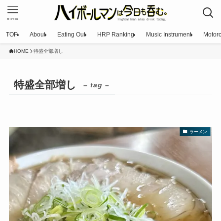
menu
TOP
About
Eating Out
HRP Ranking
Music Instrument
Motorc
HOME
特盛全部増し
特盛全部増し
– tag –
ラーメン