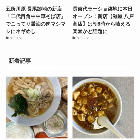
五所川原 長尾跡地の新店
長苗代ラーショ跡地に本日
「二代目角中中華そば店」
オープン！新店【麺屋 八戸
でこってり醤油の肉マシマ
商店】は朝6時から喰える
シにネギめし
楽園かと話題に
ラーメン
ラーメン
新着記事