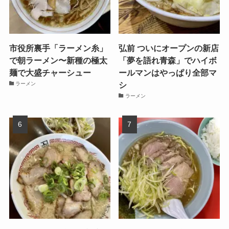
市役所裏手「ラーメン糸」
弘前 ついにオープンの新店
で朝ラーメン〜新種の極太
「夢を語れ青森」でハイボ
麺で大盛チャーシュー
ールマンはやっぱり全部マ
シ
ラーメン
ラーメン