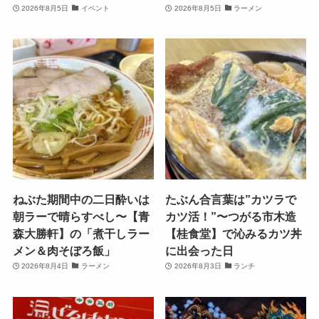
2026年8月5日
イベント
2026年8月5日
ラーメン
ねぶた期間中の二日酔いは
たぶん合言葉は”カツラで
朝ラーで晴らすべし〜【青
カツ活！”〜つがる市木造
森大勝軒】の「煮干しラー
【桂食堂】で沁みるカツ丼
メン＆肉そぼろ飯」
に出会った日
2026年8月4日
ラーメン
2026年8月3日
ランチ