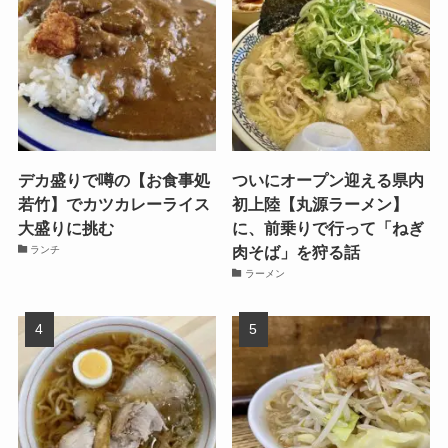
デカ盛りで噂の【お食事処
ついにオープン迎える県内
若竹】でカツカレーライス
初上陸【丸源ラーメン】
大盛りに挑む
に、前乗りで行って「ねぎ
肉そば」を狩る話
ランチ
ラーメン