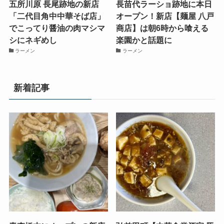
五所川原 長尾跡地の新店
長苗代ラーショ跡地に本日
「二代目角中中華そば店」
オープン！新店【麺屋 八戸
でこってり醤油の肉マシマ
商店】は朝6時から喰える
シにネギめし
楽園かと話題に
ラーメン
ラーメン
新着記事