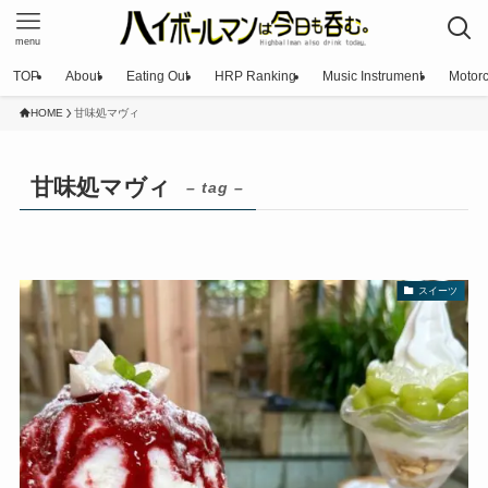
menu
TOP
About
Eating Out
HRP Ranking
Music Instrument
Motorc
HOME
甘味処マヴィ
甘味処マヴィ
– tag –
スイーツ