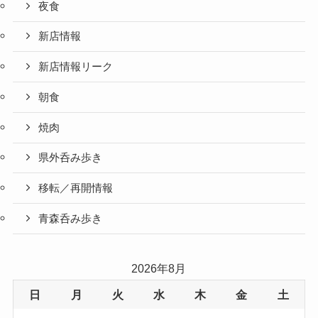
夜食
新店情報
新店情報リーク
朝食
焼肉
県外呑み歩き
移転／再開情報
青森呑み歩き
2026年8月
日
月
火
水
木
金
土