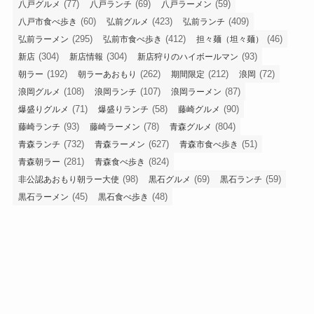
(77)
(69)
(59)
八戸グルメ
八戸ランチ
八戸ラーメン
(60)
(423)
(409)
八戸市食べ歩き
弘前グルメ
弘前ランチ
(295)
(412)
(46)
弘前ラーメン
弘前市食べ歩き
担々麺（坦々麺）
(304)
(304)
(93)
新店
新店情報
新店狩りのハイボールマン
(192)
(262)
(212)
(72)
朝ラー
朝ラーあおもり
期間限定
浪岡
(108)
(107)
(87)
浪岡グルメ
浪岡ランチ
浪岡ラーメン
(71)
(58)
(90)
爆盛りグルメ
爆盛りランチ
藤崎グルメ
(93)
(78)
(804)
藤崎ランチ
藤崎ラーメン
青森グルメ
(732)
(627)
(51)
青森ランチ
青森ラーメン
青森市食べ歩き
(281)
(824)
青森朝ラー
青森食べ歩き
(98)
(69)
(59)
非公認あおもり朝ラー大使
黒石グルメ
黒石ランチ
(45)
(48)
黒石ラーメン
黒石食べ歩き