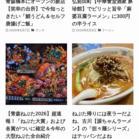
青森橋本にオープンの新店
弘前田町【中華食堂酒家 豚
【笑幸の台所】で今知っと
珍館】でピリッと旨辛「麻
きたい「鯖うどん＆セルフ
婆豆腐ラーメン」に300円
唐揚げご飯」
の半ライス
2026年8月7日
ランチ
2026年8月6日
ラーメン
【青森ねぶた2026】超速
ねぶた帰りには夜ラーだよ
報！「ねぶた大賞」および
ね、古川【源ちゃんラーメ
各賞がついに確定＆今年の
ン】の「担々麺シリーズ」
大型ねぶた全台紹介
はテッパンだよね