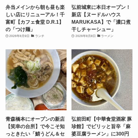
弁当メインから朝も昼も楽
弘前城東に本日オープン！
しい店にリニューアル！千
新店【ヌードルハウス
富町【カフェ食堂 D.R.1】
MARUKASA】で「濃口煮
の「つけ麺」
干しチャーシュー」
2026年8月9日
ランチ
2026年8月8日
ラーメン
青森橋本にオープンの新店
弘前田町【中華食堂酒家 豚
【笑幸の台所】で今こそ知
珍館】でピリッと旨辛「麻
っときたい「鯖うどん＆セ
婆豆腐ラーメン」に300円