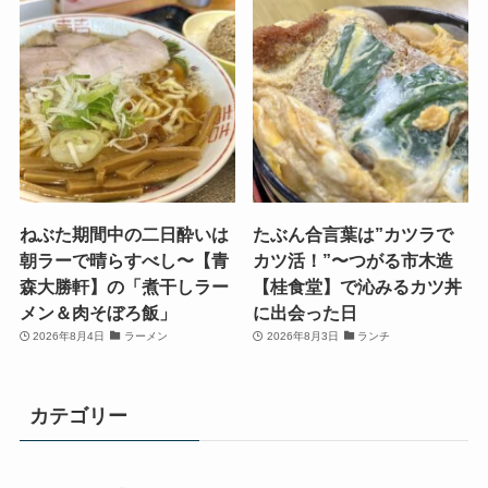
ねぶた期間中の二日酔いは
たぶん合言葉は”カツラで
朝ラーで晴らすべし〜【青
カツ活！”〜つがる市木造
森大勝軒】の「煮干しラー
【桂食堂】で沁みるカツ丼
メン＆肉そぼろ飯」
に出会った日
2026年8月4日
ラーメン
2026年8月3日
ランチ
カテゴリー