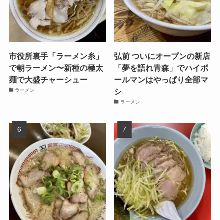
市役所裏手「ラーメン糸」
弘前 ついにオープンの新店
で朝ラーメン〜新種の極太
「夢を語れ青森」でハイボ
麺で大盛チャーシュー
ールマンはやっぱり全部マ
シ
ラーメン
ラーメン