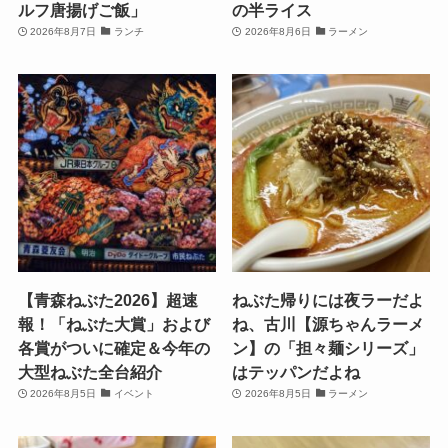
ルフ唐揚げご飯」
の半ライス
2026年8月7日
ランチ
2026年8月6日
ラーメン
【青森ねぶた2026】超速
ねぶた帰りには夜ラーだよ
報！「ねぶた大賞」および
ね、古川【源ちゃんラーメ
各賞がついに確定＆今年の
ン】の「担々麺シリーズ」
大型ねぶた全台紹介
はテッパンだよね
2026年8月5日
イベント
2026年8月5日
ラーメン