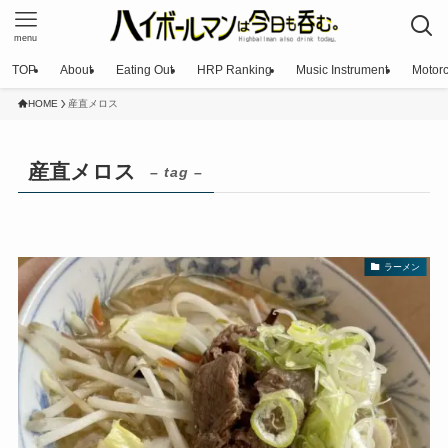
menu
TOP
About
Eating Out
HRP Ranking
Music Instrument
Motorc
HOME
産直メロス
産直メロス
– tag –
ラーメン