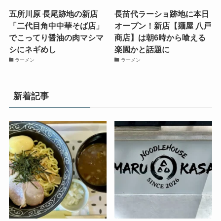
五所川原 長尾跡地の新店
長苗代ラーショ跡地に本日
「二代目角中中華そば店」
オープン！新店【麺屋 八戸
でこってり醤油の肉マシマ
商店】は朝6時から喰える
シにネギめし
楽園かと話題に
ラーメン
ラーメン
新着記事