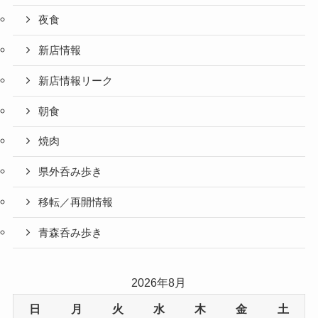
夜食
新店情報
新店情報リーク
朝食
焼肉
県外呑み歩き
移転／再開情報
青森呑み歩き
2026年8月
日
月
火
水
木
金
土