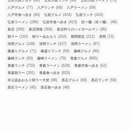
(98)
(99)
(73)
五所川原グルメ
五所川原ランチ
五所川原ラーメン
(77)
(69)
(59)
八戸グルメ
八戸ランチ
八戸ラーメン
(60)
(424)
(410)
八戸市食べ歩き
弘前グルメ
弘前ランチ
(296)
(413)
(46)
弘前ラーメン
弘前市食べ歩き
担々麺（坦々麺）
(306)
(306)
(95)
新店
新店情報
新店狩りのハイボールマン
(192)
(262)
(212)
(72)
朝ラー
朝ラーあおもり
期間限定
浪岡
(108)
(107)
(87)
浪岡グルメ
浪岡ランチ
浪岡ラーメン
(71)
(58)
(90)
爆盛りグルメ
爆盛りランチ
藤崎グルメ
(93)
(78)
(805)
藤崎ランチ
藤崎ラーメン
青森グルメ
(733)
(628)
(52)
青森ランチ
青森ラーメン
青森市食べ歩き
(281)
(825)
青森朝ラー
青森食べ歩き
(98)
(69)
(59)
非公認あおもり朝ラー大使
黒石グルメ
黒石ランチ
(45)
(48)
黒石ラーメン
黒石食べ歩き