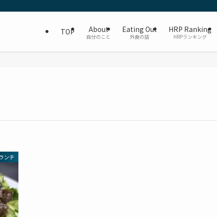
About
Eating Out
HRP Ranking
TOP
自分のこと
外食の話
HRPランキング
ランチ