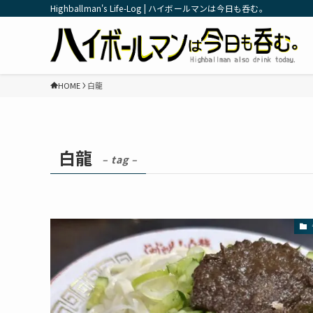
Highballman's Life-Log | ハイボールマンは今日も呑む。
HOME
白龍
白龍
– tag –