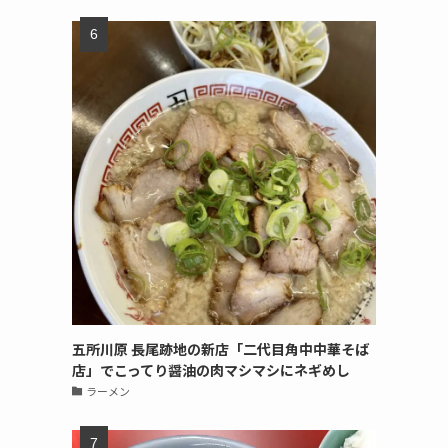
五所川原 長尾跡地の新店「二代目角中中華そば
店」でこってり醤油の肉マシマシにネギめし
ラーメン