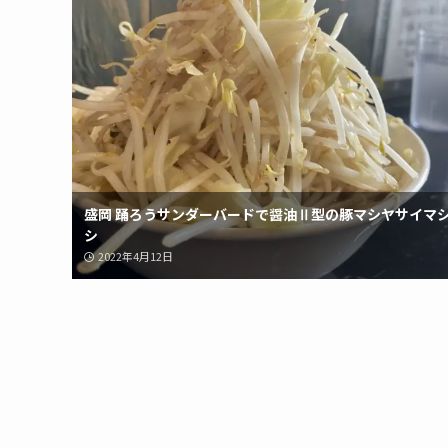
盛岡 踊ろうサンダーバードで醤油Ⅱ型の豚マシヤサイマ
シ
2022年4月12日