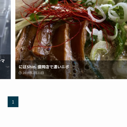
シマ
にぼShin. 盛岡店で濃いニボ
2019年2月21日
1