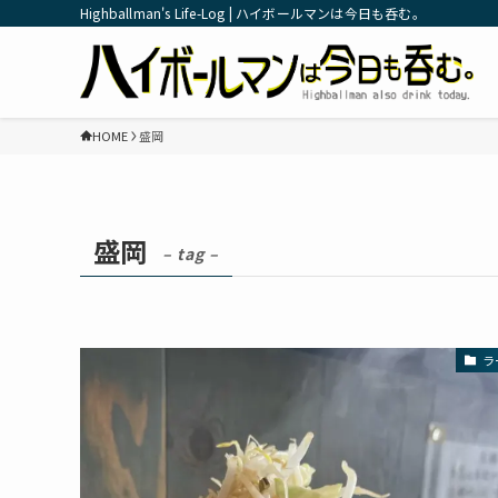
Highballman's Life-Log | ハイボールマンは今日も呑む。
HOME
盛岡
盛岡
– tag –
ラ