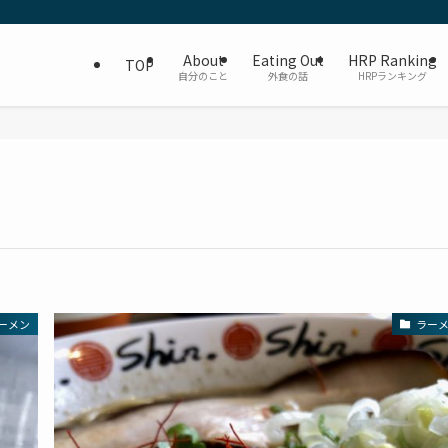
About
Eating Out
HRP Ranking
TOP
自分のこと
外食の話
HRPランキング
ーメン
ラー