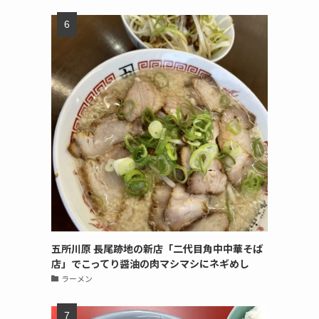
五所川原 長尾跡地の新店「二代目角中中華そば
店」でこってり醤油の肉マシマシにネギめし
ラーメン