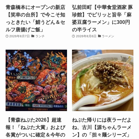
青森橋本にオープンの新店
弘前田町【中華食堂酒家 豚
【笑幸の台所】で今こそ知
珍館】でピリッと旨辛「麻
っときたい「鯖うどん＆セ
婆豆腐ラーメン」に300円
ルフ唐揚げご飯」
の半ライス
2026年8月7日
ランチ
2026年8月6日
ラーメン
【青森ねぶた2026】超速
ねぶた帰りには夜ラーだよ
報！「ねぶた大賞」および
ね、古川【源ちゃんラーメ
各賞がついに確定＆今年の
ン】の「担々麺シリーズ」