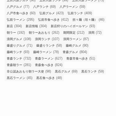
(98)
(99)
(73)
五所川原グルメ
五所川原ランチ
五所川原ラーメン
(77)
(69)
(59)
八戸グルメ
八戸ランチ
八戸ラーメン
(60)
(423)
(409)
八戸市食べ歩き
弘前グルメ
弘前ランチ
(295)
(412)
(46)
弘前ラーメン
弘前市食べ歩き
担々麺（坦々麺）
(304)
(304)
(93)
新店
新店情報
新店狩りのハイボールマン
(192)
(262)
(212)
(72)
朝ラー
朝ラーあおもり
期間限定
浪岡
(108)
(107)
(87)
浪岡グルメ
浪岡ランチ
浪岡ラーメン
(71)
(58)
(90)
爆盛りグルメ
爆盛りランチ
藤崎グルメ
(93)
(78)
(804)
藤崎ランチ
藤崎ラーメン
青森グルメ
(732)
(627)
(51)
青森ランチ
青森ラーメン
青森市食べ歩き
(281)
(824)
青森朝ラー
青森食べ歩き
(98)
(69)
(59)
非公認あおもり朝ラー大使
黒石グルメ
黒石ランチ
(45)
(48)
黒石ラーメン
黒石食べ歩き