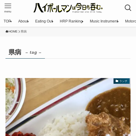
menu
TOP
About
Eating Out
HRP Ranking
Music Instrument
Motorc
HOME
県病
県病
– tag –
ランチ