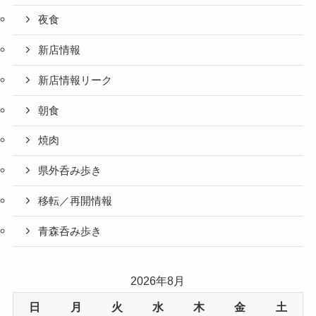
夜食
新店情報
新店情報リーク
朝食
焼肉
県外呑み歩き
移転／再開情報
青森呑み歩き
2026年8月
日
月
火
水
木
金
土