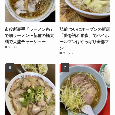
市役所裏手「ラーメン糸」
弘前 ついにオープンの新店
で朝ラーメン〜新種の極太
「夢を語れ青森」でハイボ
麺で大盛チャーシュー
ールマンはやっぱり全部マ
シ
ラーメン
ラーメン