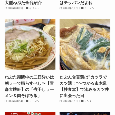
大型ねぶた全台紹介
はテッパンだよね
2026年8月5日
イベント
2026年8月5日
ラーメン
ねぶた期間中の二日酔いは
たぶん合言葉は”カツラで
朝ラーで晴らすべし〜【青
カツ活！”〜つがる市木造
森大勝軒】の「煮干しラー
【桂食堂】で沁みるカツ丼
メン＆肉そぼろ飯」
に出会った日
2026年8月4日
ラーメン
2026年8月3日
ランチ