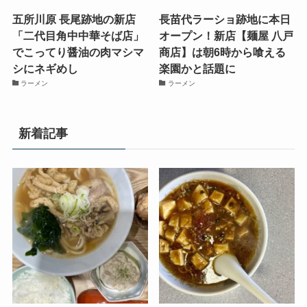
五所川原 長尾跡地の新店
長苗代ラーショ跡地に本日
「二代目角中中華そば店」
オープン！新店【麺屋 八戸
でこってり醤油の肉マシマ
商店】は朝6時から喰える
シにネギめし
楽園かと話題に
ラーメン
ラーメン
新着記事