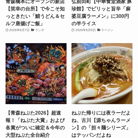
青森橋本にオープンの新店
弘前田町【中華食堂酒家 豚
【笑幸の台所】で今こそ知
珍館】でピリッと旨辛「麻
っときたい「鯖うどん＆セ
婆豆腐ラーメン」に300円
ルフ唐揚げご飯」
の半ライス
2026年8月7日
ランチ
2026年8月6日
ラーメン
【青森ねぶた2026】超速
ねぶた帰りには夜ラーだよ
報！「ねぶた大賞」および
ね、古川【源ちゃんラーメ
各賞がついに確定＆今年の
ン】の「担々麺シリーズ」
大型ねぶた全台紹介
はテッパンだよね