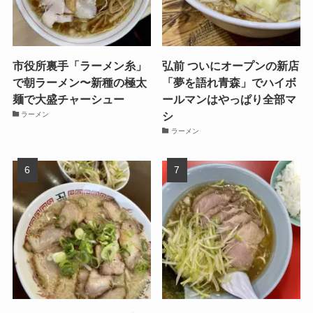
市役所裏手「ラーメン糸」
弘前 ついにオープンの新店
で朝ラーメン〜新種の極太
「夢を語れ青森」でハイボ
麺で大盛チャーシュー
ールマンはやっぱり全部マ
シ
ラーメン
ラーメン