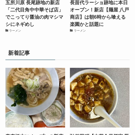
五所川原 長尾跡地の新店
長苗代ラーショ跡地に本日
「二代目角中中華そば店」
オープン！新店【麺屋 八戸
でこってり醤油の肉マシマ
商店】は朝6時から喰える
シにネギめし
楽園かと話題に
ラーメン
ラーメン
新着記事