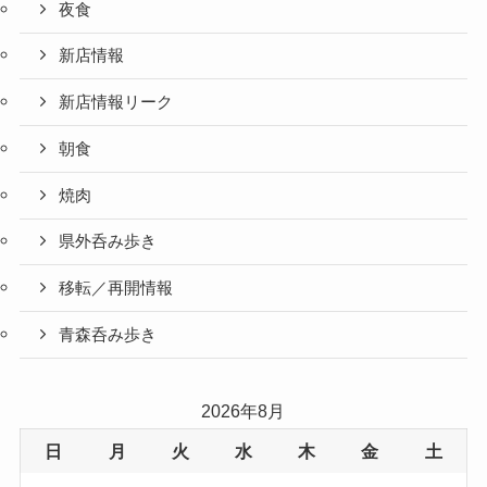
夜食
新店情報
新店情報リーク
朝食
焼肉
県外呑み歩き
移転／再開情報
青森呑み歩き
2026年8月
日
月
火
水
木
金
土