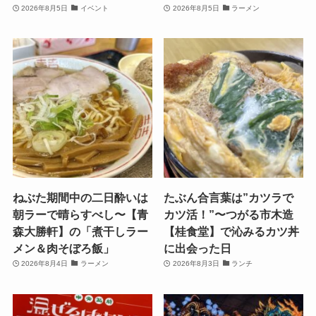
2026年8月5日
イベント
2026年8月5日
ラーメン
ねぶた期間中の二日酔いは
たぶん合言葉は”カツラで
朝ラーで晴らすべし〜【青
カツ活！”〜つがる市木造
森大勝軒】の「煮干しラー
【桂食堂】で沁みるカツ丼
メン＆肉そぼろ飯」
に出会った日
2026年8月4日
ラーメン
2026年8月3日
ランチ