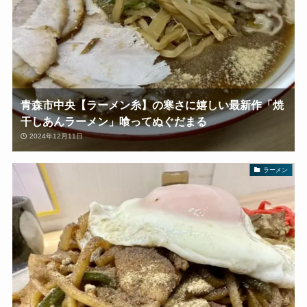
青森市中央【ラーメン糸】の寒さに嬉しい最新作「焼
干しあんラーメン」喰ってぬぐだまる
2024年12月11日
ラーメン