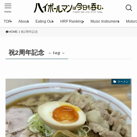
menu
TOP
About
Eating Out
HRP Ranking
Music Instrument
Motorc
HOME
祝2周年記念
祝2周年記念
– tag –
ラーメン