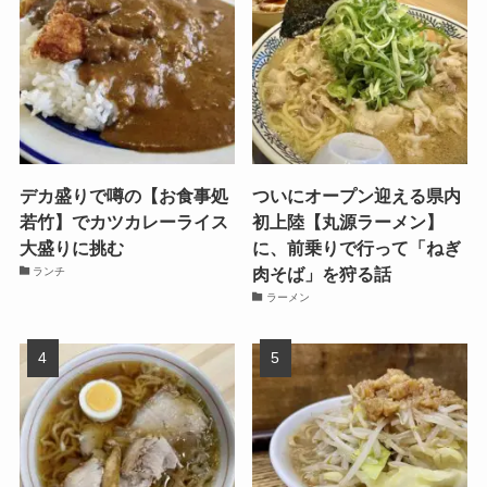
デカ盛りで噂の【お食事処
ついにオープン迎える県内
若竹】でカツカレーライス
初上陸【丸源ラーメン】
大盛りに挑む
に、前乗りで行って「ねぎ
肉そば」を狩る話
ランチ
ラーメン