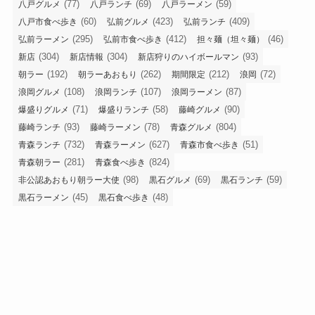
(77)
(69)
(59)
八戸グルメ
八戸ランチ
八戸ラーメン
(60)
(423)
(409)
八戸市食べ歩き
弘前グルメ
弘前ランチ
(295)
(412)
(46)
弘前ラーメン
弘前市食べ歩き
担々麺（坦々麺）
(304)
(304)
(93)
新店
新店情報
新店狩りのハイボールマン
(192)
(262)
(212)
(72)
朝ラー
朝ラーあおもり
期間限定
浪岡
(108)
(107)
(87)
浪岡グルメ
浪岡ランチ
浪岡ラーメン
(71)
(58)
(90)
爆盛りグルメ
爆盛りランチ
藤崎グルメ
(93)
(78)
(804)
藤崎ランチ
藤崎ラーメン
青森グルメ
(732)
(627)
(51)
青森ランチ
青森ラーメン
青森市食べ歩き
(281)
(824)
青森朝ラー
青森食べ歩き
(98)
(69)
(59)
非公認あおもり朝ラー大使
黒石グルメ
黒石ランチ
(45)
(48)
黒石ラーメン
黒石食べ歩き