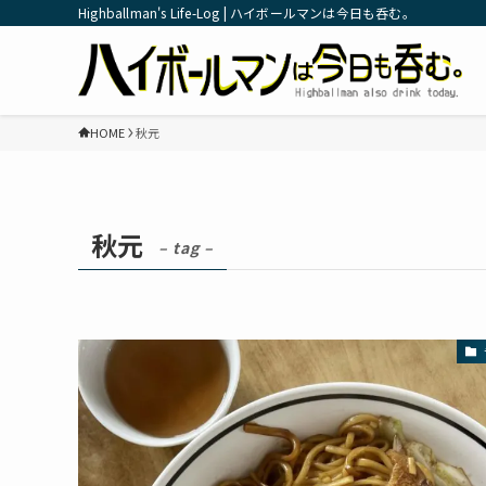
Highballman's Life-Log | ハイボールマンは今日も呑む。
HOME
秋元
秋元
– tag –