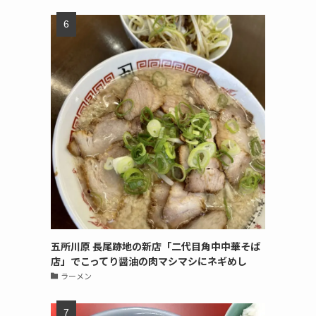
五所川原 長尾跡地の新店「二代目角中中華そば
店」でこってり醤油の肉マシマシにネギめし
ラーメン