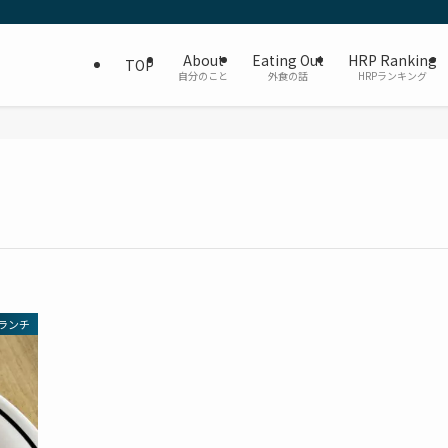
About
Eating Out
HRP Ranking
TOP
自分のこと
外食の話
HRPランキング
ランチ