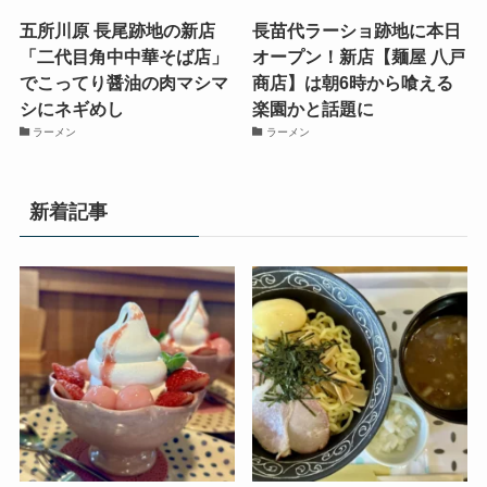
五所川原 長尾跡地の新店
長苗代ラーショ跡地に本日
「二代目角中中華そば店」
オープン！新店【麺屋 八戸
でこってり醤油の肉マシマ
商店】は朝6時から喰える
シにネギめし
楽園かと話題に
ラーメン
ラーメン
新着記事