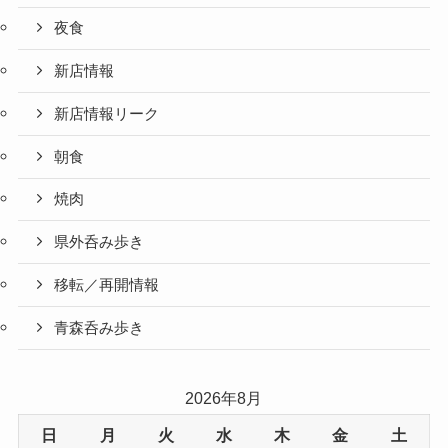
夜食
新店情報
新店情報リーク
朝食
焼肉
県外呑み歩き
移転／再開情報
青森呑み歩き
2026年8月
日
月
火
水
木
金
土