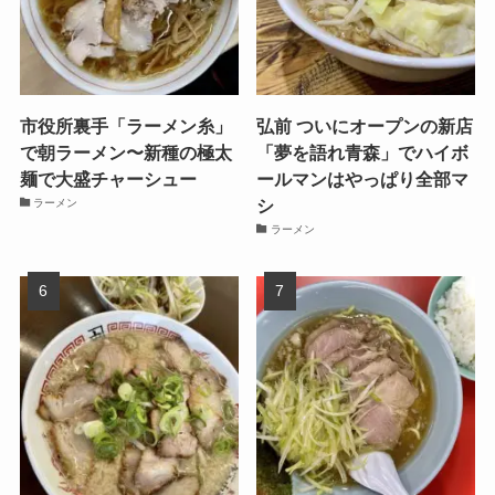
市役所裏手「ラーメン糸」
弘前 ついにオープンの新店
で朝ラーメン〜新種の極太
「夢を語れ青森」でハイボ
麺で大盛チャーシュー
ールマンはやっぱり全部マ
シ
ラーメン
ラーメン