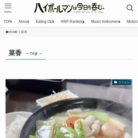
menu
TOP
About
Eating Out
HRP Ranking
Music Instrument
Motorc
HOME
菜香
菜香
– tag –
ラーメン