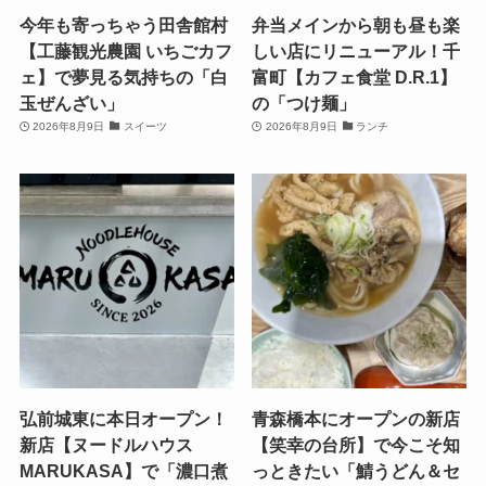
今年も寄っちゃう田舎館村
弁当メインから朝も昼も楽
【工藤観光農園 いちごカフ
しい店にリニューアル！千
ェ】で夢見る気持ちの「白
富町【カフェ食堂 D.R.1】
玉ぜんざい」
の「つけ麺」
2026年8月9日
スイーツ
2026年8月9日
ランチ
弘前城東に本日オープン！
青森橋本にオープンの新店
新店【ヌードルハウス
【笑幸の台所】で今こそ知
MARUKASA】で「濃口煮
っときたい「鯖うどん＆セ