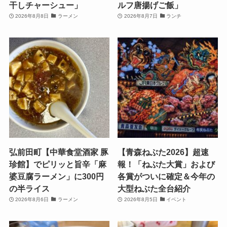
干しチャーシュー」
ルフ唐揚げご飯」
2026年8月8日
ラーメン
2026年8月7日
ランチ
弘前田町【中華食堂酒家 豚
【青森ねぶた2026】超速
珍館】でピリッと旨辛「麻
報！「ねぶた大賞」および
婆豆腐ラーメン」に300円
各賞がついに確定＆今年の
の半ライス
大型ねぶた全台紹介
2026年8月6日
ラーメン
2026年8月5日
イベント