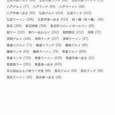
(98)
(99)
(73)
五所川原グルメ
五所川原ランチ
五所川原ラーメン
(77)
(69)
(59)
八戸グルメ
八戸ランチ
八戸ラーメン
(60)
(424)
(410)
八戸市食べ歩き
弘前グルメ
弘前ランチ
(296)
(413)
(46)
弘前ラーメン
弘前市食べ歩き
担々麺（坦々麺）
(306)
(306)
(95)
新店
新店情報
新店狩りのハイボールマン
(192)
(262)
(212)
(72)
朝ラー
朝ラーあおもり
期間限定
浪岡
(108)
(107)
(87)
浪岡グルメ
浪岡ランチ
浪岡ラーメン
(71)
(58)
(90)
爆盛りグルメ
爆盛りランチ
藤崎グルメ
(93)
(78)
(805)
藤崎ランチ
藤崎ラーメン
青森グルメ
(733)
(628)
(52)
青森ランチ
青森ラーメン
青森市食べ歩き
(281)
(825)
青森朝ラー
青森食べ歩き
(98)
(69)
(59)
非公認あおもり朝ラー大使
黒石グルメ
黒石ランチ
(45)
(48)
黒石ラーメン
黒石食べ歩き