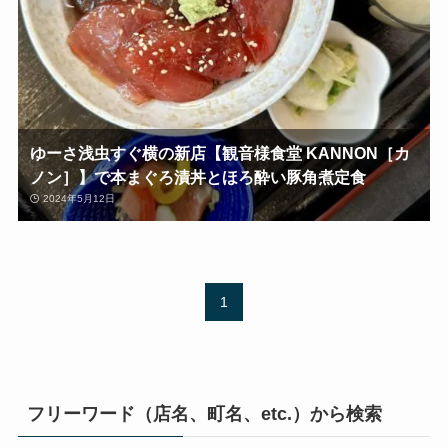
ゆーさ浅虫すぐ横の新店【観音様食堂 KANNON［カ
ノン］】で本まぐろ漬丼とほろ酔い豚角煮定食
2024年5月12日
1
フリーワード（店名、町名、etc.）から検索