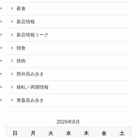
夜食
新店情報
新店情報リーク
朝食
焼肉
県外呑み歩き
移転／再開情報
青森呑み歩き
2026年8月
日
月
火
水
木
金
土