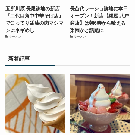
五所川原 長尾跡地の新店
長苗代ラーショ跡地に本日
「二代目角中中華そば店」
オープン！新店【麺屋 八戸
でこってり醤油の肉マシマ
商店】は朝6時から喰える
シにネギめし
楽園かと話題に
ラーメン
ラーメン
新着記事