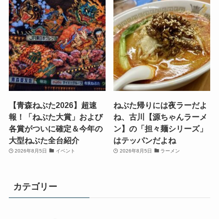
【青森ねぶた2026】超速
ねぶた帰りには夜ラーだよ
報！「ねぶた大賞」および
ね、古川【源ちゃんラーメ
各賞がついに確定＆今年の
ン】の「担々麺シリーズ」
大型ねぶた全台紹介
はテッパンだよね
2026年8月5日
イベント
2026年8月5日
ラーメン
カテゴリー