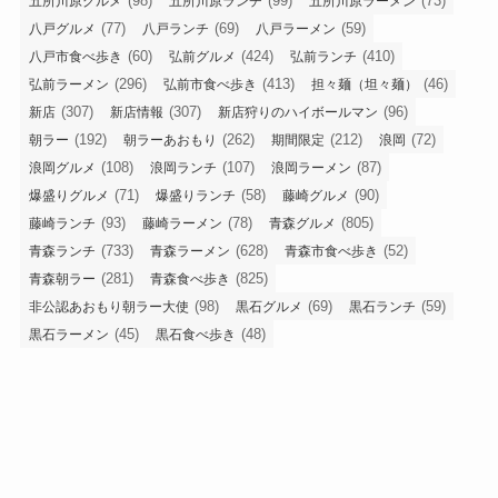
(98)
(99)
(73)
五所川原グルメ
五所川原ランチ
五所川原ラーメン
(77)
(69)
(59)
八戸グルメ
八戸ランチ
八戸ラーメン
(60)
(424)
(410)
八戸市食べ歩き
弘前グルメ
弘前ランチ
(296)
(413)
(46)
弘前ラーメン
弘前市食べ歩き
担々麺（坦々麺）
(307)
(307)
(96)
新店
新店情報
新店狩りのハイボールマン
(192)
(262)
(212)
(72)
朝ラー
朝ラーあおもり
期間限定
浪岡
(108)
(107)
(87)
浪岡グルメ
浪岡ランチ
浪岡ラーメン
(71)
(58)
(90)
爆盛りグルメ
爆盛りランチ
藤崎グルメ
(93)
(78)
(805)
藤崎ランチ
藤崎ラーメン
青森グルメ
(733)
(628)
(52)
青森ランチ
青森ラーメン
青森市食べ歩き
(281)
(825)
青森朝ラー
青森食べ歩き
(98)
(69)
(59)
非公認あおもり朝ラー大使
黒石グルメ
黒石ランチ
(45)
(48)
黒石ラーメン
黒石食べ歩き