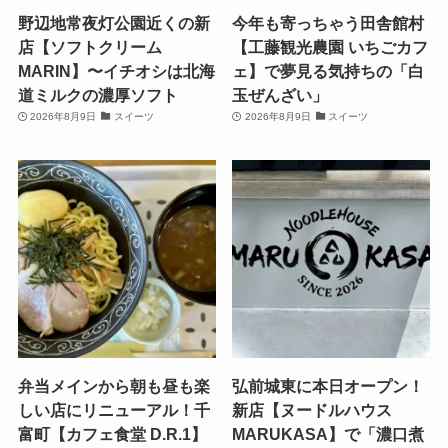
野辺地常夜灯公園近くの新
今年も寄っちゃう田舎館村
店【ソフトクリーム
【工藤観光農園 いちごカフ
MARIN】〜イチオシは北海
ェ】で夢見る気持ちの「白
道ミルクの濃厚ソフト
玉ぜんざい」
2026年8月9日
スイーツ
2026年8月9日
スイーツ
弁当メインから朝も昼も楽
弘前城東に本日オープン！
しい店にリニューアル！千
新店【ヌードルハウス
富町【カフェ食堂 D.R.1】
MARUKASA】で「濃口煮