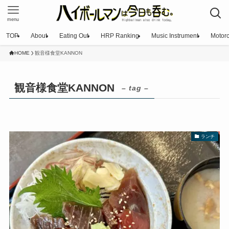
menu
TOP
About
Eating Out
HRP Ranking
Music Instrument
Motorc
HOME
観音様食堂KANNON
観音様食堂KANNON
– tag –
ランチ