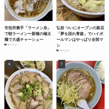
市役所裏手「ラーメン糸」
弘前 ついにオープンの新店
で朝ラーメン〜新種の極太
「夢を語れ青森」でハイボ
麺で大盛チャーシュー
ールマンはやっぱり全部マ
シ
ラーメン
ラーメン