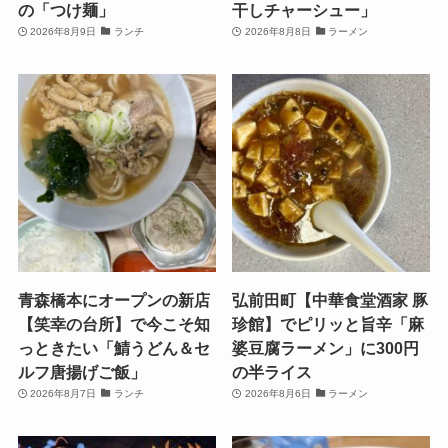
の「つけ麺」
干しチャーシュー」
2026年8月9日
ランチ
2026年8月8日
ラーメン
青森橋本にオープンの新店
弘前田町【中華食堂酒家 豚
【笑幸の台所】で今こそ知
珍館】でピリッと旨辛「麻
っときたい「鯖うどん＆セ
婆豆腐ラーメン」に300円
ルフ唐揚げご飯」
の半ライス
2026年8月7日
ランチ
2026年8月6日
ラーメン