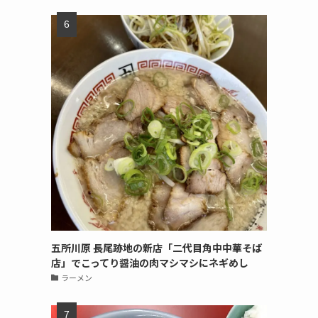
五所川原 長尾跡地の新店「二代目角中中華そば
店」でこってり醤油の肉マシマシにネギめし
ラーメン