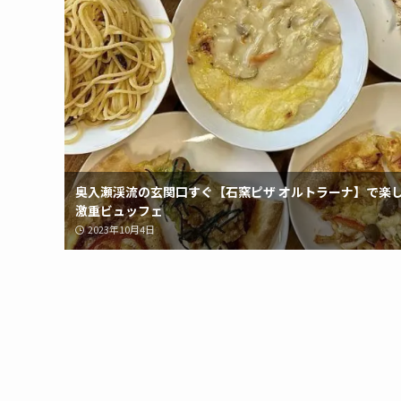
奥入瀬渓流の玄関口すぐ【石窯ピザ オルトラーナ】で楽
激重ビュッフェ
2023年10月4日