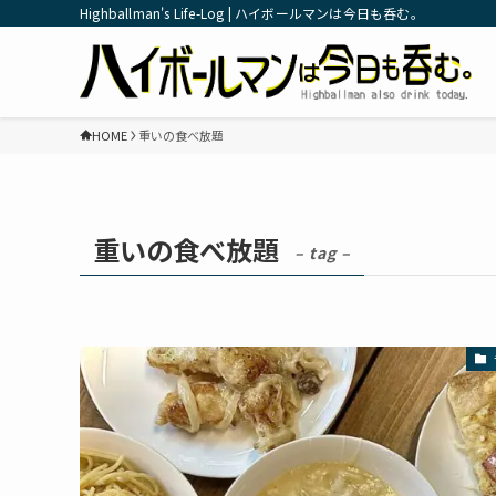
Highballman's Life-Log | ハイボールマンは今日も呑む。
HOME
重いの食べ放題
重いの食べ放題
– tag –