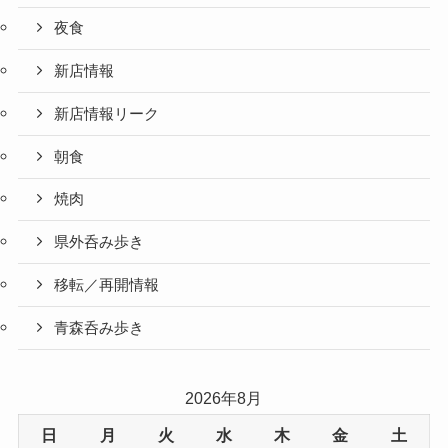
夜食
新店情報
新店情報リーク
朝食
焼肉
県外呑み歩き
移転／再開情報
青森呑み歩き
2026年8月
日
月
火
水
木
金
土