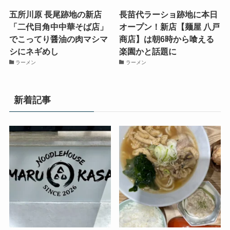
五所川原 長尾跡地の新店
長苗代ラーショ跡地に本日
「二代目角中中華そば店」
オープン！新店【麺屋 八戸
でこってり醤油の肉マシマ
商店】は朝6時から喰える
シにネギめし
楽園かと話題に
ラーメン
ラーメン
新着記事