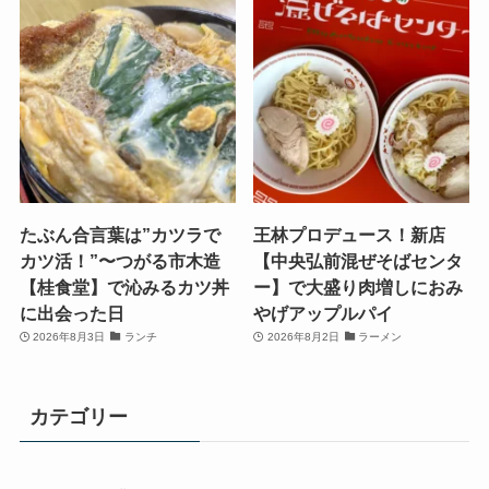
たぶん合言葉は”カツラで
王林プロデュース！新店
カツ活！”〜つがる市木造
【中央弘前混ぜそばセンタ
【桂食堂】で沁みるカツ丼
ー】で大盛り肉増しにおみ
に出会った日
やげアップルパイ
2026年8月3日
ランチ
2026年8月2日
ラーメン
カテゴリー