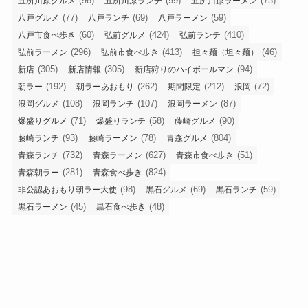
(98)
(99)
(73)
五所川原グルメ
五所川原ランチ
五所川原ラーメン
(77)
(69)
(59)
八戸グルメ
八戸ランチ
八戸ラーメン
(60)
(424)
(410)
八戸市食べ歩き
弘前グルメ
弘前ランチ
(296)
(413)
(46)
弘前ラーメン
弘前市食べ歩き
担々麺（坦々麺）
(305)
(305)
(94)
新店
新店情報
新店狩りのハイボールマン
(192)
(262)
(212)
(72)
朝ラー
朝ラーあおもり
期間限定
浪岡
(108)
(107)
(87)
浪岡グルメ
浪岡ランチ
浪岡ラーメン
(71)
(58)
(90)
爆盛りグルメ
爆盛りランチ
藤崎グルメ
(93)
(78)
(804)
藤崎ランチ
藤崎ラーメン
青森グルメ
(732)
(627)
(51)
青森ランチ
青森ラーメン
青森市食べ歩き
(281)
(824)
青森朝ラー
青森食べ歩き
(98)
(69)
(59)
非公認あおもり朝ラー大使
黒石グルメ
黒石ランチ
(45)
(48)
黒石ラーメン
黒石食べ歩き