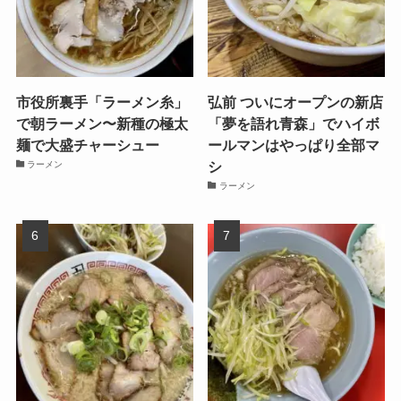
市役所裏手「ラーメン糸」
弘前 ついにオープンの新店
で朝ラーメン〜新種の極太
「夢を語れ青森」でハイボ
麺で大盛チャーシュー
ールマンはやっぱり全部マ
シ
ラーメン
ラーメン