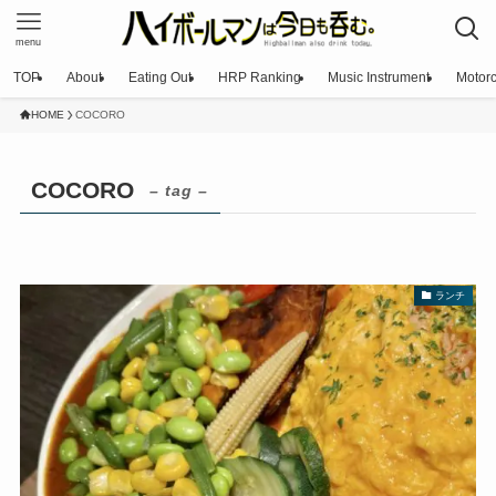
menu
TOP
About
Eating Out
HRP Ranking
Music Instrument
Motorc
HOME
COCORO
COCORO
– tag –
ランチ