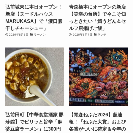
弘前城東に本日オープン！
青森橋本にオープンの新店
新店【ヌードルハウス
【笑幸の台所】で今こそ知
MARUKASA】で「濃口煮
っときたい「鯖うどん＆セ
干しチャーシュー」
ルフ唐揚げご飯」
2026年8月8日
ラーメン
2026年8月7日
ランチ
弘前田町【中華食堂酒家 豚
【青森ねぶた2026】超速
珍館】でピリッと旨辛「麻
報！「ねぶた大賞」および
婆豆腐ラーメン」に300円
各賞がついに確定＆今年の