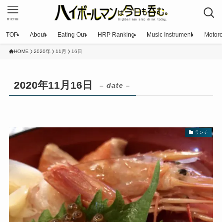
menu
TOP
About
Eating Out
HRP Ranking
Music Instrument
Motorc
HOME
2020年
11月
16日
2020年11月16日
– date –
ランチ