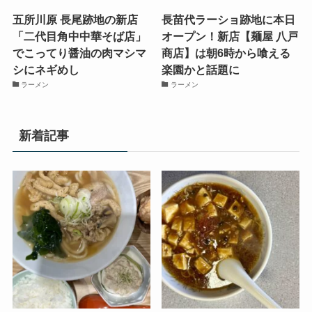
五所川原 長尾跡地の新店
長苗代ラーショ跡地に本日
「二代目角中中華そば店」
オープン！新店【麺屋 八戸
でこってり醤油の肉マシマ
商店】は朝6時から喰える
シにネギめし
楽園かと話題に
ラーメン
ラーメン
新着記事