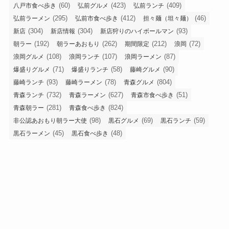
(60)
(423)
(409)
八戸市食べ歩き
弘前グルメ
弘前ランチ
(295)
(412)
(46)
弘前ラーメン
弘前市食べ歩き
担々麺（坦々麺）
(304)
(304)
(93)
新店
新店情報
新店狩りのハイボールマン
(192)
(262)
(212)
(72)
朝ラー
朝ラーあおもり
期間限定
浪岡
(108)
(107)
(87)
浪岡グルメ
浪岡ランチ
浪岡ラーメン
(71)
(58)
(90)
爆盛りグルメ
爆盛りランチ
藤崎グルメ
(93)
(78)
(804)
藤崎ランチ
藤崎ラーメン
青森グルメ
(732)
(627)
(51)
青森ランチ
青森ラーメン
青森市食べ歩き
(281)
(824)
青森朝ラー
青森食べ歩き
(98)
(69)
(59)
非公認あおもり朝ラー大使
黒石グルメ
黒石ランチ
(45)
(48)
黒石ラーメン
黒石食べ歩き