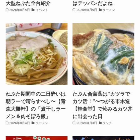
大型ねぶた全台紹介
はテッパンだよね
2026年8月5日
イベント
2026年8月5日
ラーメン
ねぶた期間中の二日酔いは
たぶん合言葉は”カツラで
朝ラーで晴らすべし〜【青
カツ活！”〜つがる市木造
森大勝軒】の「煮干しラー
【桂食堂】で沁みるカツ丼
メン＆肉そぼろ飯」
に出会った日
2026年8月4日
ラーメン
2026年8月3日
ランチ