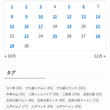
1
2
3
4
5
6
7
8
9
10
11
12
13
14
15
16
17
18
19
20
21
22
23
24
25
26
27
28
29
30
« 10月
12月 »
タグ
(66)
(66)
(101)
カツ丼
デカ盛りグルメ
デカ盛りランチ
(46)
(58)
(148)
(63)
中華そば
二郎インスパイア
二郎系
五所川原
(98)
(99)
(73)
五所川原グルメ
五所川原ランチ
五所川原ラーメン
(77)
(69)
(59)
八戸グルメ
八戸ランチ
八戸ラーメン