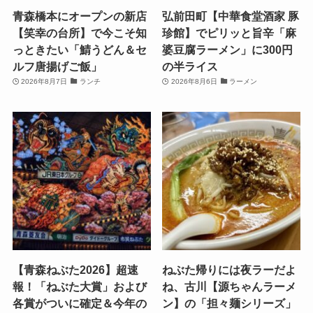
青森橋本にオープンの新店
弘前田町【中華食堂酒家 豚
【笑幸の台所】で今こそ知
珍館】でピリッと旨辛「麻
っときたい「鯖うどん＆セ
婆豆腐ラーメン」に300円
ルフ唐揚げご飯」
の半ライス
2026年8月7日
ランチ
2026年8月6日
ラーメン
【青森ねぶた2026】超速
ねぶた帰りには夜ラーだよ
報！「ねぶた大賞」および
ね、古川【源ちゃんラーメ
各賞がついに確定＆今年の
ン】の「担々麺シリーズ」