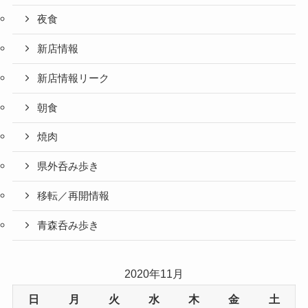
夜食
新店情報
新店情報リーク
朝食
焼肉
県外呑み歩き
移転／再開情報
青森呑み歩き
2020年11月
日
月
火
水
木
金
土