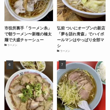
市役所裏手「ラーメン糸」
弘前 ついにオープンの新店
で朝ラーメン〜新種の極太
「夢を語れ青森」でハイボ
麺で大盛チャーシュー
ールマンはやっぱり全部マ
シ
ラーメン
ラーメン