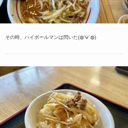
その時、ハイボールマンは閃いた
(◍’౪`◍)