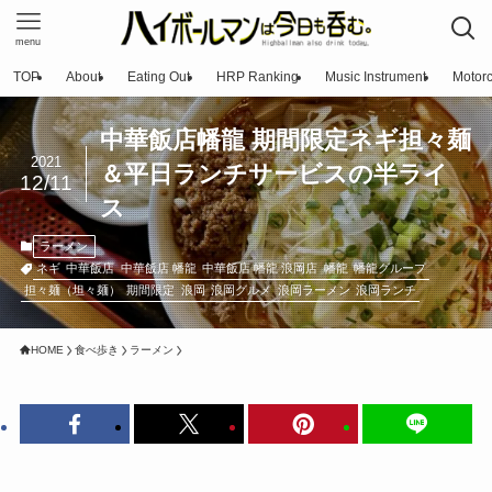
menu
TOP
About
Eating Out
HRP Ranking
Music Instrument
Motorc
中華飯店幡龍 期間限定ネギ担々麺
2021
＆平日ランチサービスの半ライ
12/11
ス
ラーメン
ネギ
中華飯店
中華飯店 幡龍
中華飯店 幡龍 浪岡店
幡龍
幡龍グループ
担々麺（坦々麺）
期間限定
浪岡
浪岡グルメ
浪岡ラーメン
浪岡ランチ
HOME
食べ歩き
ラーメン