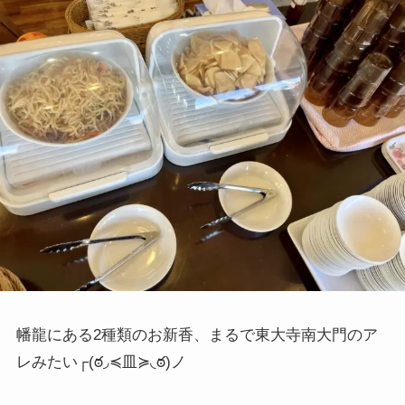
幡龍にある2種類のお新香、まるで
東大寺南大門のア
レみたい┌
(ఠ◞≼皿≽◟ఠ)ノ