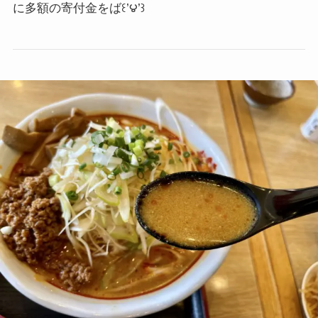
に多額の寄付金をば
꒰’౪’꒱