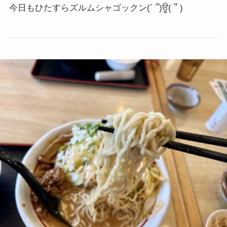
今日もひたすらズルムシャゴックン
(´ ՞)ਊ( ՞ )