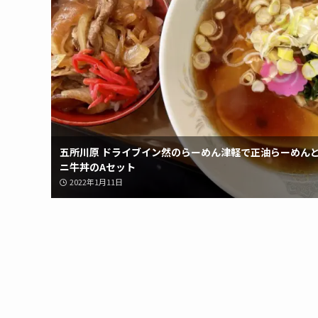
五所川原 ドライブイン然のらーめん津軽で正油らーめん
ニ牛丼のAセット
2022年1月11日