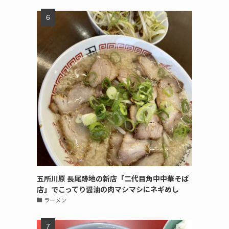
五所川原 長尾跡地の新店「二代目角中中華そば
店」でこってり醤油の肉マシマシにネギめし
ラーメン