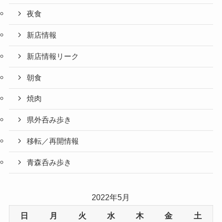
夜食
新店情報
新店情報リーク
朝食
焼肉
県外呑み歩き
移転／再開情報
青森呑み歩き
2022年5月
日
月
火
水
木
金
土