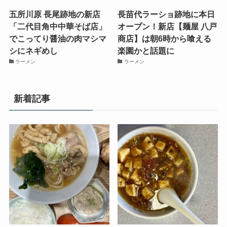
五所川原 長尾跡地の新店
長苗代ラーショ跡地に本日
「二代目角中中華そば店」
オープン！新店【麺屋 八戸
でこってり醤油の肉マシマ
商店】は朝6時から喰える
シにネギめし
楽園かと話題に
ラーメン
ラーメン
新着記事