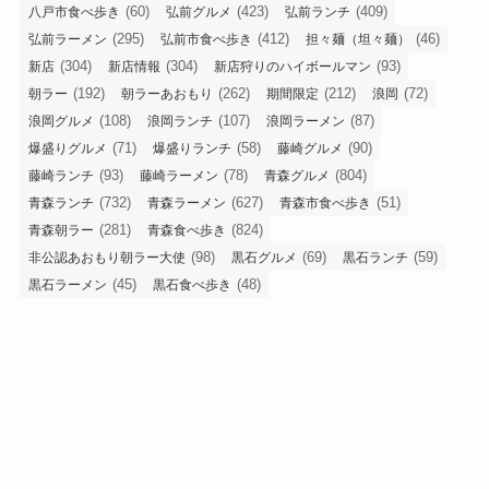
(60)
(423)
(409)
八戸市食べ歩き
弘前グルメ
弘前ランチ
(295)
(412)
(46)
弘前ラーメン
弘前市食べ歩き
担々麺（坦々麺）
(304)
(304)
(93)
新店
新店情報
新店狩りのハイボールマン
(192)
(262)
(212)
(72)
朝ラー
朝ラーあおもり
期間限定
浪岡
(108)
(107)
(87)
浪岡グルメ
浪岡ランチ
浪岡ラーメン
(71)
(58)
(90)
爆盛りグルメ
爆盛りランチ
藤崎グルメ
(93)
(78)
(804)
藤崎ランチ
藤崎ラーメン
青森グルメ
(732)
(627)
(51)
青森ランチ
青森ラーメン
青森市食べ歩き
(281)
(824)
青森朝ラー
青森食べ歩き
(98)
(69)
(59)
非公認あおもり朝ラー大使
黒石グルメ
黒石ランチ
(45)
(48)
黒石ラーメン
黒石食べ歩き