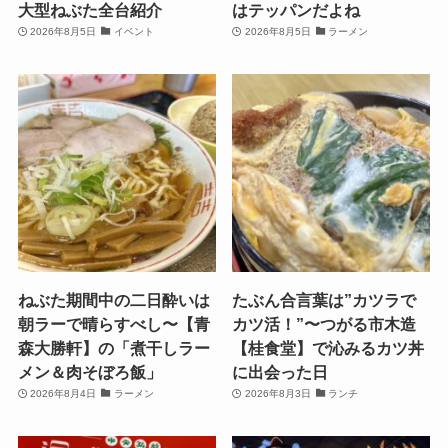
大型ねぶた全台紹介
はテッパンだよね
2026年8月5日
イベント
2026年8月5日
ラーメン
ねぶた期間中の二日酔いは
たぶん合言葉は”カツラで
朝ラーで晴らすべし〜【青
カツ活！”〜つがる市木造
森大勝軒】の「煮干しラー
【桂食堂】で沁みるカツ丼
メン＆肉そぼろ飯」
に出会った日
2026年8月4日
ラーメン
2026年8月3日
ランチ