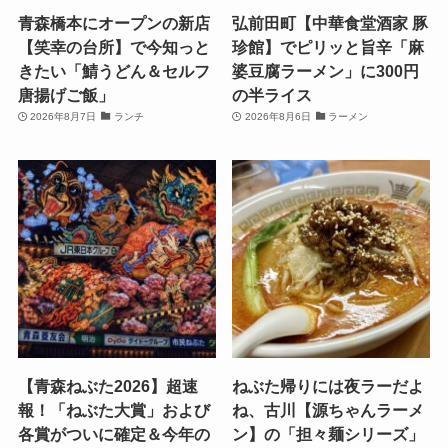
青森橋本にオープンの新店
弘前田町【中華食堂酒家 豚
【笑幸の台所】で今知っと
珍館】でピリッと旨辛「麻
きたい「鯖うどん＆セルフ
婆豆腐ラーメン」に300円
唐揚げご飯」
の半ライス
2026年8月7日
ランチ
2026年8月6日
ラーメン
【青森ねぶた2026】超速
ねぶた帰りには夜ラーだよ
報！「ねぶた大賞」および
ね、古川【源ちゃんラーメ
各賞がついに確定＆今年の
ン】の「担々麺シリーズ」