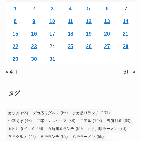
1
2
3
4
5
6
7
8
9
10
11
12
13
14
15
16
17
18
19
20
21
22
23
24
25
26
27
28
29
30
31
« 4月
6月 »
タグ
(66)
(66)
(101)
カツ丼
デカ盛りグルメ
デカ盛りランチ
(46)
(58)
(148)
(63)
中華そば
二郎インスパイア
二郎系
五所川原
(98)
(99)
(73)
五所川原グルメ
五所川原ランチ
五所川原ラーメン
(77)
(69)
(59)
八戸グルメ
八戸ランチ
八戸ラーメン