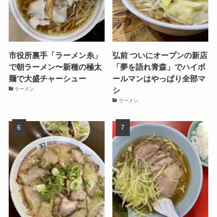
市役所裏手「ラーメン糸」
弘前 ついにオープンの新店
で朝ラーメン〜新種の極太
「夢を語れ青森」でハイボ
麺で大盛チャーシュー
ールマンはやっぱり全部マ
シ
ラーメン
ラーメン