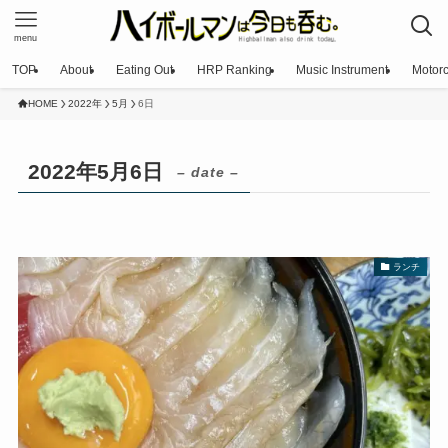
menu
TOP
About
Eating Out
HRP Ranking
Music Instrument
Motorc
HOME
2022年
5月
6日
2022年5月6日
– date –
ランチ