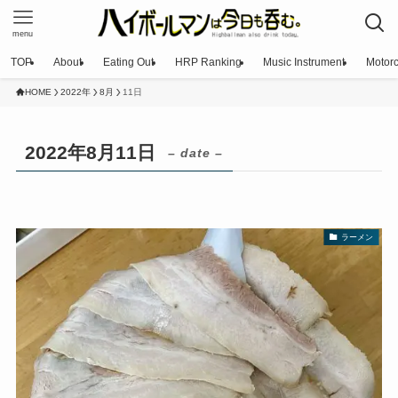
menu
TOP
About
Eating Out
HRP Ranking
Music Instrument
Motorc
HOME
2022年
8月
11日
2022年8月11日
– date –
ラーメン