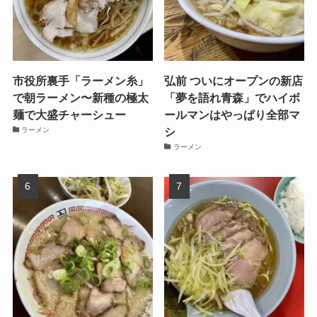
市役所裏手「ラーメン糸」
弘前 ついにオープンの新店
で朝ラーメン〜新種の極太
「夢を語れ青森」でハイボ
麺で大盛チャーシュー
ールマンはやっぱり全部マ
シ
ラーメン
ラーメン