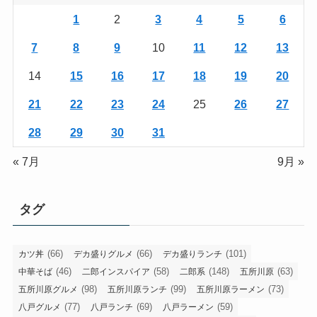
1
2
3
4
5
6
7
8
9
10
11
12
13
14
15
16
17
18
19
20
21
22
23
24
25
26
27
28
29
30
31
« 7月
9月 »
タグ
(66)
(66)
(101)
カツ丼
デカ盛りグルメ
デカ盛りランチ
(46)
(58)
(148)
(63)
中華そば
二郎インスパイア
二郎系
五所川原
(98)
(99)
(73)
五所川原グルメ
五所川原ランチ
五所川原ラーメン
(77)
(69)
(59)
八戸グルメ
八戸ランチ
八戸ラーメン