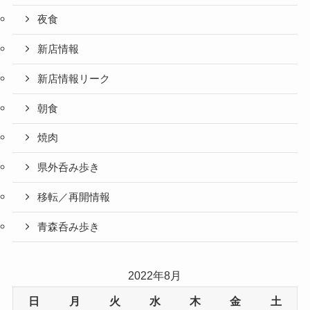
夜食
新店情報
新店情報リーク
朝食
焼肉
県外呑み歩き
移転／再開情報
青森呑み歩き
2022年8月
日
月
火
水
木
金
土