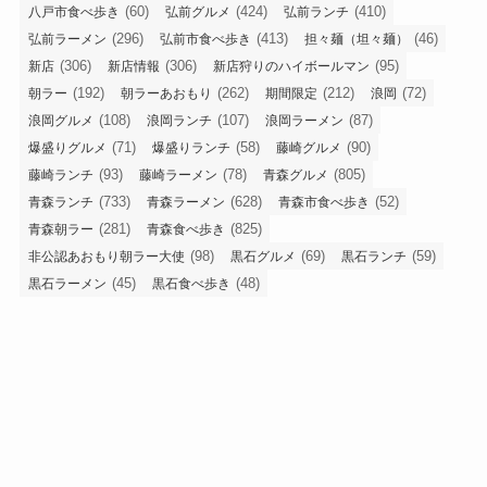
(60)
(424)
(410)
八戸市食べ歩き
弘前グルメ
弘前ランチ
(296)
(413)
(46)
弘前ラーメン
弘前市食べ歩き
担々麺（坦々麺）
(306)
(306)
(95)
新店
新店情報
新店狩りのハイボールマン
(192)
(262)
(212)
(72)
朝ラー
朝ラーあおもり
期間限定
浪岡
(108)
(107)
(87)
浪岡グルメ
浪岡ランチ
浪岡ラーメン
(71)
(58)
(90)
爆盛りグルメ
爆盛りランチ
藤崎グルメ
(93)
(78)
(805)
藤崎ランチ
藤崎ラーメン
青森グルメ
(733)
(628)
(52)
青森ランチ
青森ラーメン
青森市食べ歩き
(281)
(825)
青森朝ラー
青森食べ歩き
(98)
(69)
(59)
非公認あおもり朝ラー大使
黒石グルメ
黒石ランチ
(45)
(48)
黒石ラーメン
黒石食べ歩き