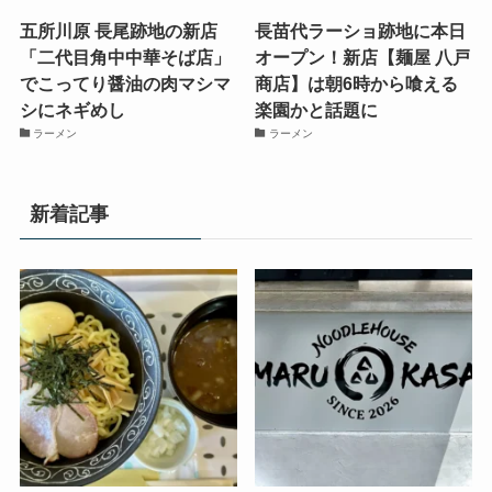
五所川原 長尾跡地の新店
長苗代ラーショ跡地に本日
「二代目角中中華そば店」
オープン！新店【麺屋 八戸
でこってり醤油の肉マシマ
商店】は朝6時から喰える
シにネギめし
楽園かと話題に
ラーメン
ラーメン
新着記事