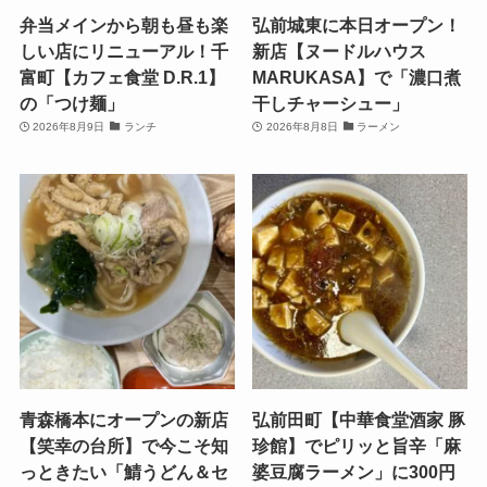
弁当メインから朝も昼も楽
弘前城東に本日オープン！
しい店にリニューアル！千
新店【ヌードルハウス
富町【カフェ食堂 D.R.1】
MARUKASA】で「濃口煮
の「つけ麺」
干しチャーシュー」
2026年8月9日
ランチ
2026年8月8日
ラーメン
青森橋本にオープンの新店
弘前田町【中華食堂酒家 豚
【笑幸の台所】で今こそ知
珍館】でピリッと旨辛「麻
っときたい「鯖うどん＆セ
婆豆腐ラーメン」に300円