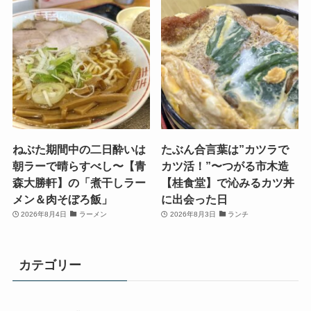
ねぶた期間中の二日酔いは
たぶん合言葉は”カツラで
朝ラーで晴らすべし〜【青
カツ活！”〜つがる市木造
森大勝軒】の「煮干しラー
【桂食堂】で沁みるカツ丼
メン＆肉そぼろ飯」
に出会った日
2026年8月4日
ラーメン
2026年8月3日
ランチ
カテゴリー