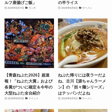
ルフ唐揚げご飯」
の半ライス
2026年8月7日
ランチ
2026年8月6日
ラーメン
【青森ねぶた2026】超速
ねぶた帰りには夜ラーだよ
報！「ねぶた大賞」および
ね、古川【源ちゃんラーメ
各賞がついに確定＆今年の
ン】の「担々麺シリーズ」
大型ねぶた全台紹介
はテッパンだよね
2026年8月5日
イベント
2026年8月5日
ラーメン