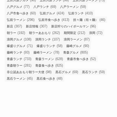
(98)
(99)
(73)
五所川原グルメ
五所川原ランチ
五所川原ラーメン
(77)
(69)
(59)
八戸グルメ
八戸ランチ
八戸ラーメン
(60)
(424)
(410)
八戸市食べ歩き
弘前グルメ
弘前ランチ
(296)
(413)
(46)
弘前ラーメン
弘前市食べ歩き
担々麺（坦々麺）
(307)
(307)
(96)
新店
新店情報
新店狩りのハイボールマン
(192)
(262)
(212)
(72)
朝ラー
朝ラーあおもり
期間限定
浪岡
(108)
(107)
(87)
浪岡グルメ
浪岡ランチ
浪岡ラーメン
(71)
(58)
(90)
爆盛りグルメ
爆盛りランチ
藤崎グルメ
(93)
(78)
(805)
藤崎ランチ
藤崎ラーメン
青森グルメ
(733)
(628)
(52)
青森ランチ
青森ラーメン
青森市食べ歩き
(281)
(825)
青森朝ラー
青森食べ歩き
(98)
(69)
(59)
非公認あおもり朝ラー大使
黒石グルメ
黒石ランチ
(45)
(48)
黒石ラーメン
黒石食べ歩き