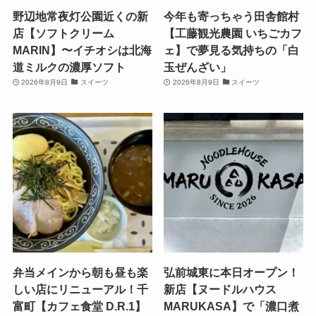
野辺地常夜灯公園近くの新
今年も寄っちゃう田舎館村
店【ソフトクリーム
【工藤観光農園 いちごカフ
MARIN】〜イチオシは北海
ェ】で夢見る気持ちの「白
道ミルクの濃厚ソフト
玉ぜんざい」
2026年8月9日
スイーツ
2026年8月9日
スイーツ
弁当メインから朝も昼も楽
弘前城東に本日オープン！
しい店にリニューアル！千
新店【ヌードルハウス
富町【カフェ食堂 D.R.1】
MARUKASA】で「濃口煮