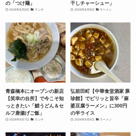
の「つけ麺」
干しチャーシュー」
2026年8月9日
ランチ
2026年8月8日
ラーメン
青森橋本にオープンの新店
弘前田町【中華食堂酒家 豚
【笑幸の台所】で今こそ知
珍館】でピリッと旨辛「麻
っときたい「鯖うどん＆セ
婆豆腐ラーメン」に300円
ルフ唐揚げご飯」
の半ライス
2026年8月7日
ランチ
2026年8月6日
ラーメン