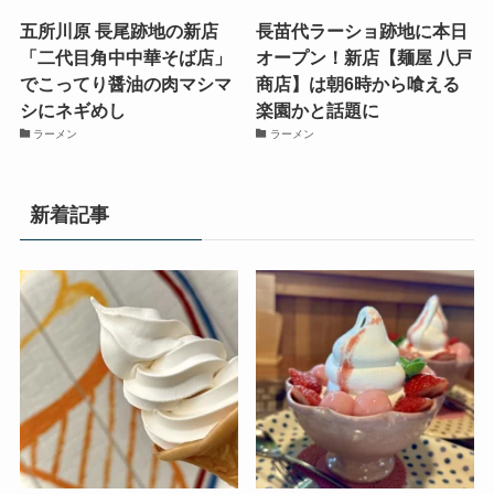
五所川原 長尾跡地の新店
長苗代ラーショ跡地に本日
「二代目角中中華そば店」
オープン！新店【麺屋 八戸
でこってり醤油の肉マシマ
商店】は朝6時から喰える
シにネギめし
楽園かと話題に
ラーメン
ラーメン
新着記事