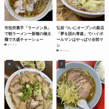
市役所裏手「ラーメン糸」
弘前 ついにオープンの新店
で朝ラーメン〜新種の極太
「夢を語れ青森」でハイボ
麺で大盛チャーシュー
ールマンはやっぱり全部マ
シ
ラーメン
ラーメン