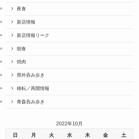
夜食
新店情報
新店情報リーク
朝食
焼肉
県外呑み歩き
移転／再開情報
青森呑み歩き
2022年10月
日
月
火
水
木
金
土