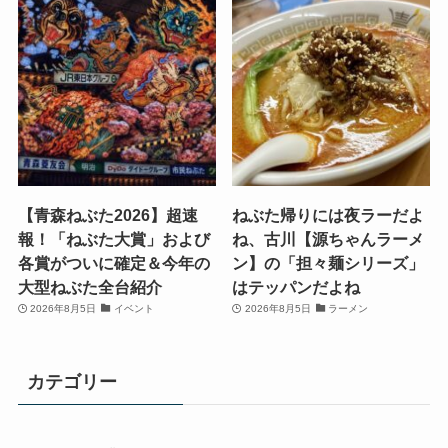
【青森ねぶた2026】超速
ねぶた帰りには夜ラーだよ
報！「ねぶた大賞」および
ね、古川【源ちゃんラーメ
各賞がついに確定＆今年の
ン】の「担々麺シリーズ」
大型ねぶた全台紹介
はテッパンだよね
2026年8月5日
イベント
2026年8月5日
ラーメン
カテゴリー