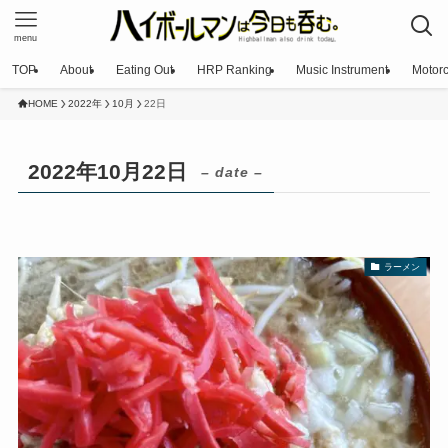
menu
TOP
About
Eating Out
HRP Ranking
Music Instrument
Motorc
HOME
2022年
10月
22日
2022年10月22日
– date –
ラーメン