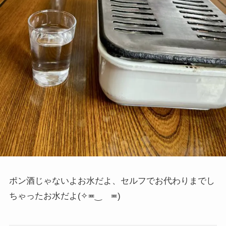
ポン酒じゃないよお水だよ、セルフでお代わりまでし
ちゃったお水だよ
(✧≖‿ゝ≖)