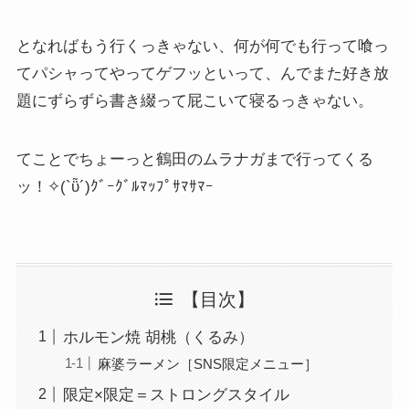
となればもう行くっきゃない、何が何でも行って喰っ
てパシャってやってゲフッといって、んでまた好き放
題にずらずら書き綴って屁こいて寝るっきゃない。
てことでちょーっと鶴田のムラナガまで行ってくる
ッ！✧(`ῧ´)ｸﾞｰｸﾞﾙﾏｯﾌﾟｻﾏｻﾏｰ
【目次】
ホルモン焼 胡桃（くるみ）
麻婆ラーメン［SNS限定メニュー］
限定×限定＝ストロングスタイル