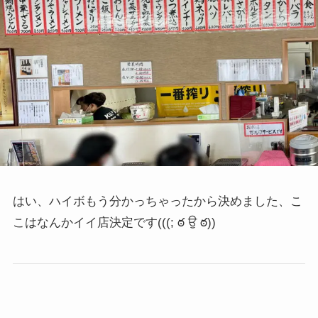
はい、ハイボもう分かっちゃったから決めました、こ
こはなんかイイ店決定です
(((; ఠ ਉ ఠ))