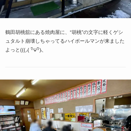
鶴田胡桃舘にある焼肉屋に、“胡桃”の文字に軽くゲシ
ュタルト崩壊しちゃってるハイボールマンが来ました
よっと
(((◞( ･ิ౪･ิ)◟