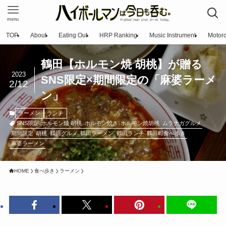
menu
TOP
About
Eating Out
HRP Ranking
Music Instrument
Motorc
鶴田【ホルモン焼 胡桃】が贈る
2023
SNS限定×期間限定の「麻婆ラーメ
2/12
ン」
ラーメン
ランチ
SNS限定
ホルモン焼 胡桃
ホルモン焼き
ホルモン焼胡桃
ムラナガグルメ
期間限定
胡桃
鶴田グルメ
鶴田ラーメン
鶴田ランチ
鶴田町食べ歩き
麻婆ラーメン
HOME
食べ歩き
ラーメン