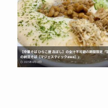
【中華そば ひらこ屋 㐂ぼし】の全汁不可避の期間限定「
の納豆そば［マジェスティックawa］」
2025年4月18日