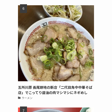
五所川原 長尾跡地の新店「二代目角中中華そば
店」でこってり醤油の肉マシマシにネギめし
ラーメン