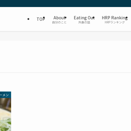
About
Eating Out
HRP Ranking
TOP
自分のこと
外食の話
HRPランキング
ーメン