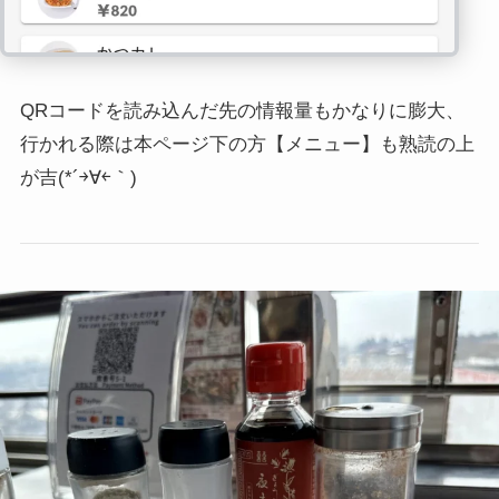
QRコードを読み込んだ先の情報量もかなりに膨大、
行かれる際は本ページ下の方【メニュー】も熟読の上
が吉
(*´￫∀￩｀)