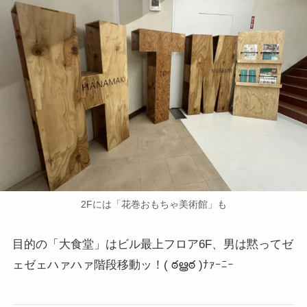
2Fには「花巻おもちゃ美術館」も
目的の「大食堂」はビル最上フロア6F、男は黙ってゼ
ェゼェハァハァ階段移動ッ！
( ఠൠఠ )ﾅｧｰﾆｰ