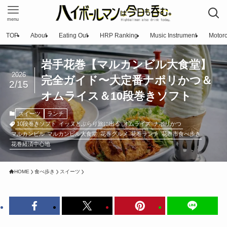
menu
TOP
About
Eating Out
HRP Ranking
Music Instrument
Motorc
岩手花巻【マルカンビル大食堂】
2026
完全ガイド〜大定番ナポリかつ＆
2/15
オムライス＆10段巻きソフト
スイーツ
ランチ
10段巻きソフト
イッヌとぶらり旅に出る
オムライス
ナポリかつ
マルカンビル
マルカンビル大食堂
花巻グルメ
花巻ランチ
花巻市食べ歩き
花巻経済中心地
HOME
食べ歩き
スイーツ