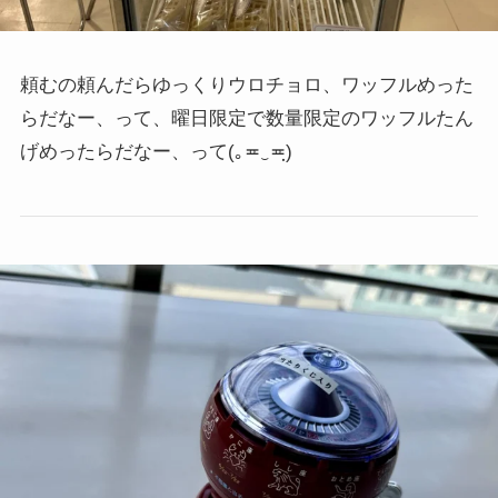
頼むの頼んだらゆっくりウロチョロ、ワッフルめった
らだなー、って、曜日限定で数量限定のワッフルたん
げめったらだなー、って
(｡≖‿≖ฺ)