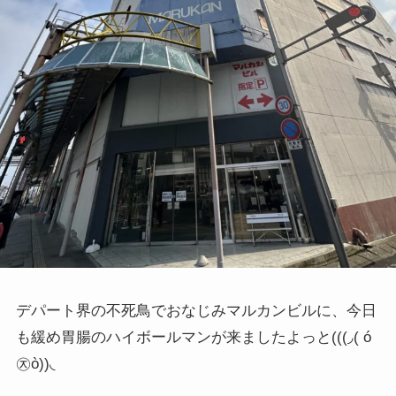
デパート界の不死鳥でおなじみマルカンビルに、今日
も緩め胃腸のハイボールマンが来ましたよっと
(((◞( ó
㉨ò))◟