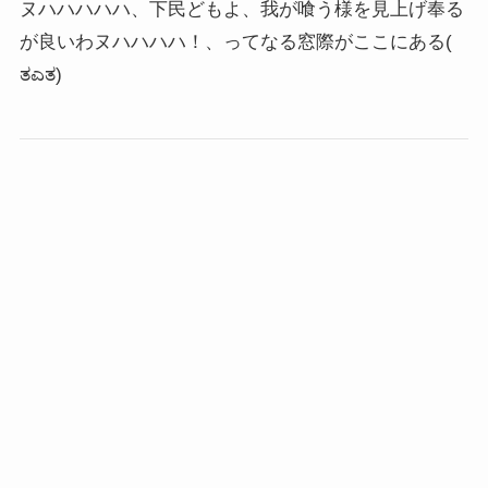
ヌハハハハハ、下民どもよ、我が喰う様を見上げ奉る
が良いわヌハハハハ！、ってなる窓際がここにある
(
ತಎತ)