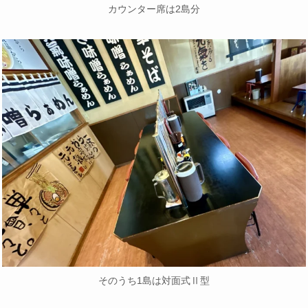
カウンター席は2島分
そのうち1島は対面式Ⅱ型