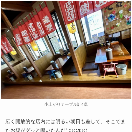
小上がりテーブル計4卓
広く開放的な店内には明るい朝日も差して、そこでま
たお腹がグゥと鳴いたんだ( ;:⊙;д;⊙)