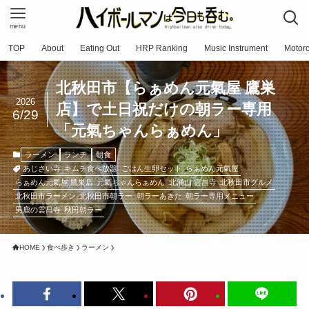
menu
TOP
About
Eating Out
HRP Ranking
Music Instrument
Motorc
北秋田市【らぁめん元氣屋 鷹巣
2026
店】で土日祝だけの朝ラー専用
6/29
「元氣ちゃんらぁめん」
ラーメン
ランチ
朝食
あじさい寺
キムチ食べ放題
ごはん生卵セット
らぁめん元氣屋
らぁめん元氣屋 鷹巣店
元氣ちゃんらぁめん
北浦山 雲昌寺
北秋田市グルメ
北秋田市ラーメン
北秋田市朝ラー
朝ラーあきた
朝ラー専用メニュー
男鹿の雲昌寺
秋田朝ラー
HOME
食べ歩き
ラーメン