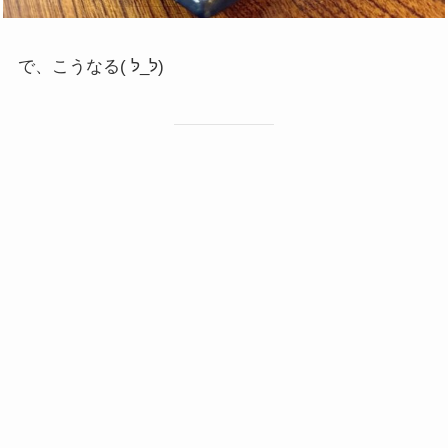
で、こうなる( לּ_לּ)