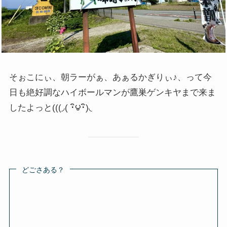
そぉこにぃ、朝ラーがぁ、あぁるかぎりぃ♪、って今
日も絶好調なハイボールマンが鷹巣ゲンキヤまで来ま
したよっと(((◞( ･ิ౪･ิ)◟
どごさある？