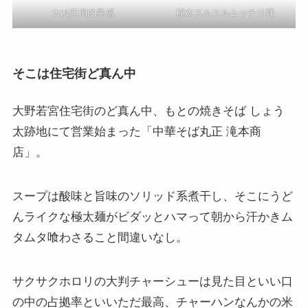
大は圧倒的量感
極太スルスルムッチリ麺
そこは住宅街ど真ん中
大野若宮住宅街のど真ん中、もとの焼きそば しょう
太跡地にて営業始まった「中華そば丸正 滝本商
店」。
スープは酸味と旨味のソリッド系煮干し、そこにうど
んライクな極太麺がビダッとハマって朝から汗かきム
タムタ喰わさること間違いなし。
サクサクホロリの大判チャーシューは見た目といい口
の中の占拠率といいただ最高、チャーハンなんかの米