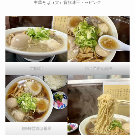
中華そば（大）背脂味玉トッピング
背脂0円
海と豚舎の共演
朝6時営業は最早