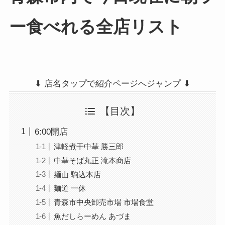
ー食べれる全店リスト
⬇︎ 店名タップで紹介ページへジャンプ ⬇︎
【目次】
6:00開店
津軽煮干中華 勝三郎
中華そば丸正 滝本商店
麺山 駒込本店
麺道 一休
青森市中央卸売市場 市場食堂
魚だしらーめん あづま