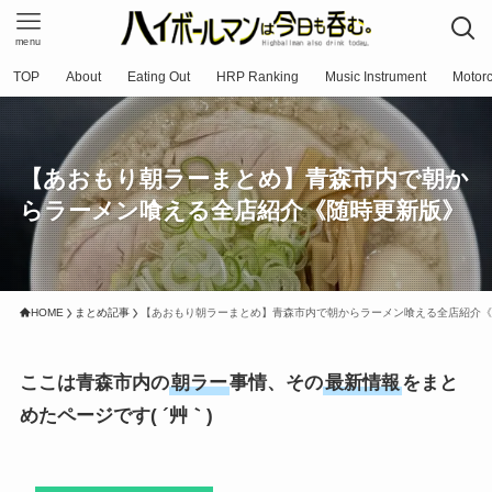
menu
TOP
About
Eating Out
HRP Ranking
Music Instrument
Motorc
【あおもり朝ラーまとめ】青森市内で朝か
らラーメン喰える全店紹介《随時更新版》
HOME
まとめ記事
【あおもり朝ラーまとめ】青森市内で朝からラーメン喰える全店紹介《
ここは青森市内の
朝ラー
事情、その
最新情報
をまと
めたページです( ´艸｀)