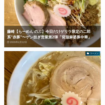
藤崎【らーめん のぶ】今日だけゲリラ限定の二郎
系”赤豚”〜ゲン担ぎ営業第2弾「背脂麻婆豚中華」
2026年2月12日
ラーメン