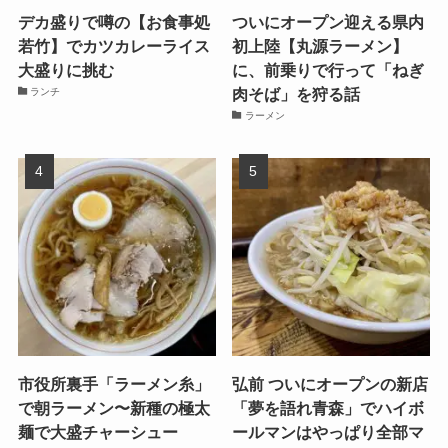
デカ盛りで噂の【お食事処
ついにオープン迎える県内
若竹】でカツカレーライス
初上陸【丸源ラーメン】
大盛りに挑む
に、前乗りで行って「ねぎ
肉そば」を狩る話
ランチ
ラーメン
市役所裏手「ラーメン糸」
弘前 ついにオープンの新店
で朝ラーメン〜新種の極太
「夢を語れ青森」でハイボ
麺で大盛チャーシュー
ールマンはやっぱり全部マ