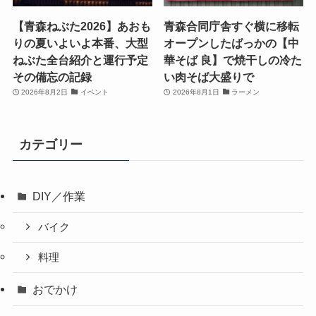
【青森ねぶた2026】あおも
青森合同庁舎すぐ横に移転
りの夏いよいよ本番、大型
オープンしたばっかの【中
ねぶた全台紹介と運行予定
華そば 良】で焼干しの冷た
その備忘の記録
い肉そば大盛りで
2026年8月2日
イベント
2026年8月1日
ラーメン
カテゴリー
DIY／作業
バイク
料理
おでかけ