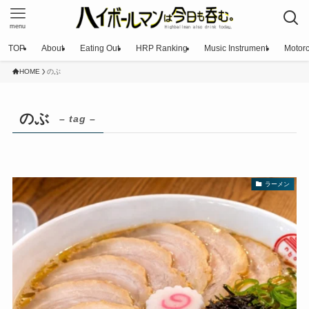
menu
TOP
About
Eating Out
HRP Ranking
Music Instrument
Motorc
HOME
のぶ
のぶ
– tag –
ラーメン