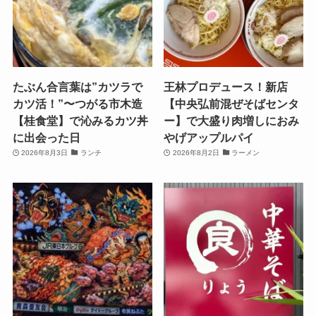
たぶん合言葉は”カツラで
王林プロデュース！新店
カツ活！”〜つがる市木造
【中央弘前混ぜそばセンタ
【桂食堂】で沁みるカツ丼
ー】で大盛り肉増しにおみ
に出会った日
やげアップルパイ
2026年8月3日
ランチ
2026年8月2日
ラーメン