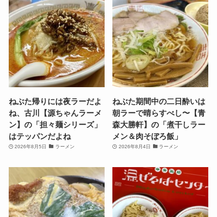
ねぶた帰りには夜ラーだよ
ねぶた期間中の二日酔いは
ね、古川【源ちゃんラーメ
朝ラーで晴らすべし〜【青
ン】の「担々麺シリーズ」
森大勝軒】の「煮干しラー
はテッパンだよね
メン＆肉そぼろ飯」
2026年8月5日
ラーメン
2026年8月4日
ラーメン