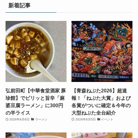
新着記事
弘前田町【中華食堂酒家 豚
【青森ねぶた2026】超速
珍館】でピリッと旨辛「麻
報！「ねぶた大賞」および
婆豆腐ラーメン」に300円
各賞がついに確定＆今年の
の半ライス
大型ねぶた全台紹介
2026年8月6日
ラーメン
2026年8月5日
イベント