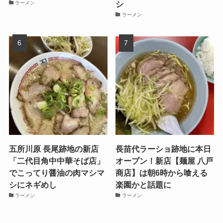
シ
ラーメン
ラーメン
五所川原 長尾跡地の新店
長苗代ラーショ跡地に本日
「二代目角中中華そば店」
オープン！新店【麺屋 八戸
でこってり醤油の肉マシマ
商店】は朝6時から喰える
シにネギめし
楽園かと話題に
ラーメン
ラーメン