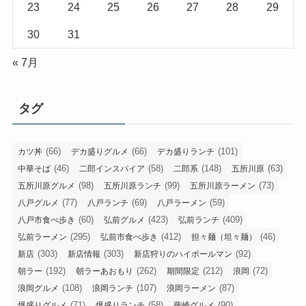
23
24
25
26
27
28
29
30
31
« 7月
タグ
(66)
(66)
(101)
カツ丼
デカ盛りグルメ
デカ盛りランチ
(46)
(58)
(148)
(63)
中華そば
二郎インスパイア
二郎系
五所川原
(98)
(99)
(73)
五所川原グルメ
五所川原ランチ
五所川原ラーメン
(77)
(69)
(59)
八戸グルメ
八戸ランチ
八戸ラーメン
(60)
(423)
(409)
八戸市食べ歩き
弘前グルメ
弘前ランチ
(295)
(412)
(46)
弘前ラーメン
弘前市食べ歩き
担々麺（坦々麺）
(303)
(303)
(92)
新店
新店情報
新店狩りのハイボールマン
(192)
(262)
(212)
(72)
朝ラー
朝ラーあおもり
期間限定
浪岡
(108)
(107)
(87)
浪岡グルメ
浪岡ランチ
浪岡ラーメン
(71)
(58)
(90)
爆盛りグルメ
爆盛りランチ
藤崎グルメ