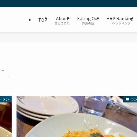
About
Eating Out
HRP Ranking
TOP
自分のこと
外食の話
HRPランキング
 –
ーメン
ラ