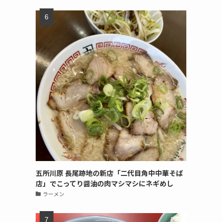
五所川原 長尾跡地の新店「二代目角中中華そば
店」でこってり醤油の肉マシマシにネギめし
ラーメン