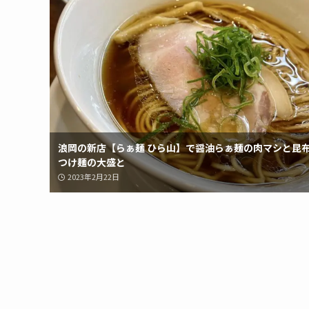
浪岡の新店【らぁ麺 ひら山】で醤油らぁ麺の肉マシと昆
つけ麺の大盛と
2023年2月22日