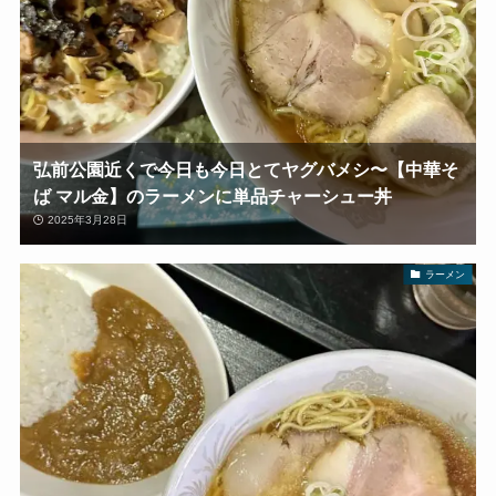
弘前公園近くで今日も今日とてヤグバメシ〜【中華そ
ば マル金】のラーメンに単品チャーシュー丼
2025年3月28日
ラーメン