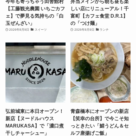
今年も寄っちゃう田舎館村
弁当メインから朝も昼も楽
【工藤観光農園 いちごカフ
しい店にリニューアル！千
ェ】で夢見る気持ちの「白
富町【カフェ食堂 D.R.1】
玉ぜんざい」
の「つけ麺」
2026年8月9日
スイーツ
2026年8月9日
ランチ
弘前城東に本日オープン！
青森橋本にオープンの新店
新店【ヌードルハウス
【笑幸の台所】で今こそ知
MARUKASA】で「濃口煮
っときたい「鯖うどん＆セ
干しチャーシュー」
ルフ唐揚げご飯」