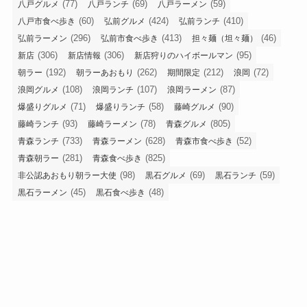
(77)
(69)
(59)
八戸グルメ
八戸ランチ
八戸ラーメン
(60)
(424)
(410)
八戸市食べ歩き
弘前グルメ
弘前ランチ
(296)
(413)
(46)
弘前ラーメン
弘前市食べ歩き
担々麺（坦々麺）
(306)
(306)
(95)
新店
新店情報
新店狩りのハイボールマン
(192)
(262)
(212)
(72)
朝ラー
朝ラーあおもり
期間限定
浪岡
(108)
(107)
(87)
浪岡グルメ
浪岡ランチ
浪岡ラーメン
(71)
(58)
(90)
爆盛りグルメ
爆盛りランチ
藤崎グルメ
(93)
(78)
(805)
藤崎ランチ
藤崎ラーメン
青森グルメ
(733)
(628)
(52)
青森ランチ
青森ラーメン
青森市食べ歩き
(281)
(825)
青森朝ラー
青森食べ歩き
(98)
(69)
(59)
非公認あおもり朝ラー大使
黒石グルメ
黒石ランチ
(45)
(48)
黒石ラーメン
黒石食べ歩き