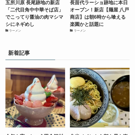
五所川原 長尾跡地の新店
長苗代ラーショ跡地に本日
「二代目角中中華そば店」
オープン！新店【麺屋 八戸
でこってり醤油の肉マシマ
商店】は朝6時から喰える
シにネギめし
楽園かと話題に
ラーメン
ラーメン
新着記事