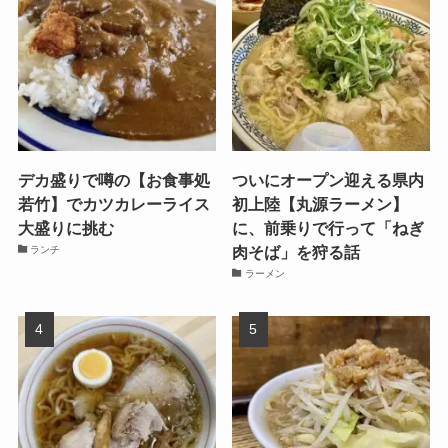
デカ盛りで噂の【お食事処
ついにオープン迎える県内
若竹】でカツカレーライス
初上陸【丸源ラーメン】
大盛りに挑む
に、前乗りで行って「ねぎ
肉そば」を狩る話
ランチ
ラーメン