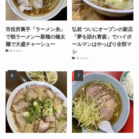
市役所裏手「ラーメン糸」
弘前 ついにオープンの新店
で朝ラーメン〜新種の極太
「夢を語れ青森」でハイボ
麺で大盛チャーシュー
ールマンはやっぱり全部マ
シ
ラーメン
ラーメン