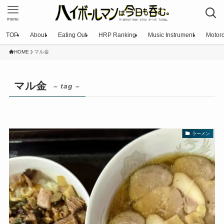
menu
TOP
About
Eating Out
HRP Ranking
Music Instrument
Motorc
HOME
マル金
マル金
– tag –
ラーメン