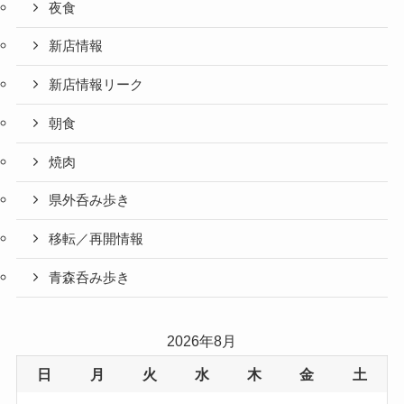
夜食
新店情報
新店情報リーク
朝食
焼肉
県外呑み歩き
移転／再開情報
青森呑み歩き
2026年8月
日
月
火
水
木
金
土