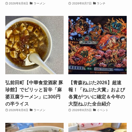
2026年8月8日
ラーメン
2026年8月7日
ランチ
弘前田町【中華食堂酒家 豚
【青森ねぶた2026】超速
珍館】でピリッと旨辛「麻
報！「ねぶた大賞」および
婆豆腐ラーメン」に300円
各賞がついに確定＆今年の
の半ライス
大型ねぶた全台紹介
2026年8月6日
ラーメン
2026年8月5日
イベント