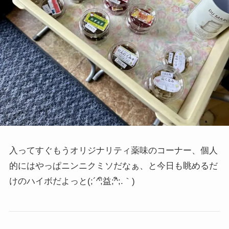
入ってすぐもうオリジナリティ薬味のコーナー、個人
的にはやっぱニンニクミソだなぁ、と今日も眺めるだ
けのハイボだよっと
(;´^;ิ益;^ิ;.｀)