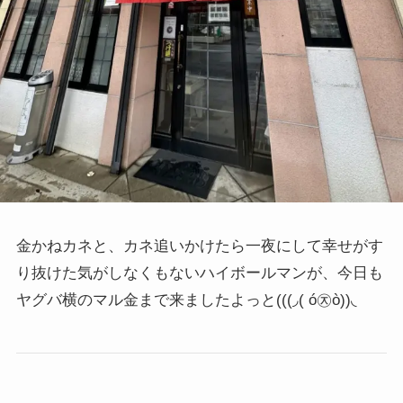
金かねカネと、カネ追いかけたら一夜にして幸せがす
り抜けた気がしなくもないハイボールマンが、今日も
ヤグバ横のマル金まで来ましたよっと
(((◞( ó㉨ò))◟