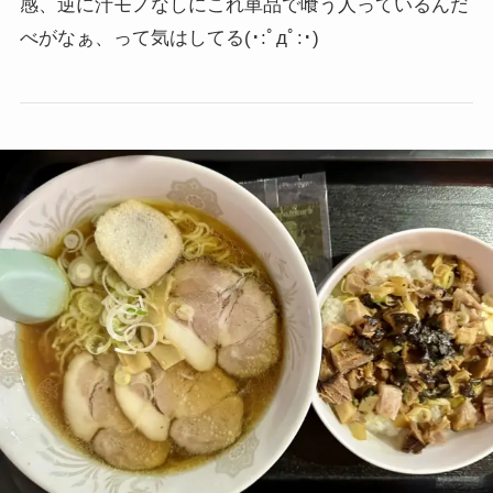
感、逆に汁モノなしにこれ単品で喰う人っているんだ
べがなぁ、って気はしてる
(･:ﾟдﾟ:･)