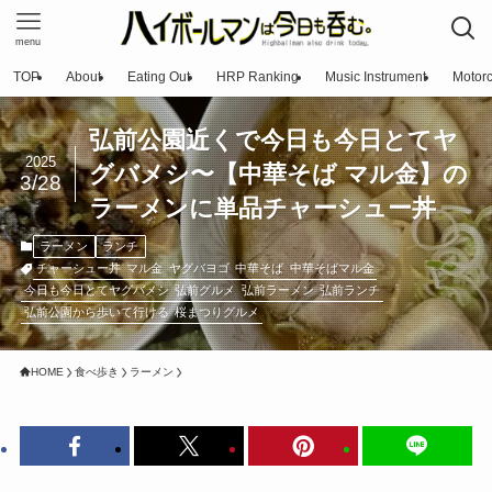
menu
TOP
About
Eating Out
HRP Ranking
Music Instrument
Motorc
弘前公園近くで今日も今日とてヤ
2025
グバメシ〜【中華そば マル金】の
3/28
ラーメンに単品チャーシュー丼
ラーメン
ランチ
チャーシュー丼
マル金
ヤグバヨゴ
中華そば
中華そばマル金
今日も今日とてヤグバメシ
弘前グルメ
弘前ラーメン
弘前ランチ
弘前公園から歩いて行ける
桜まつりグルメ
HOME
食べ歩き
ラーメン