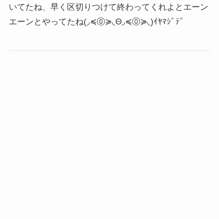
いてたね、早く区切りつけて終わってくれよとエーン
エーンとやってたね
(◞≼⓪≽◟Θ◞≼⓪≽◟)ｲﾔﾏｼﾞﾃﾞ