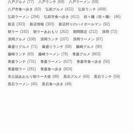
(77)
(69)
(59)
八戸グルメ
八戸ランチ
八戸ラーメン
(60)
(422)
(408)
八戸市食べ歩き
弘前グルメ
弘前ランチ
(294)
(411)
(46)
弘前ラーメン
弘前市食べ歩き
担々麺（坦々麺）
(303)
(303)
(92)
新店
新店情報
新店狩りのハイボールマン
(192)
(262)
(212)
(72)
朝ラー
朝ラーあおもり
期間限定
浪岡
(108)
(107)
(87)
浪岡グルメ
浪岡ランチ
浪岡ラーメン
(71)
(58)
(90)
爆盛りグルメ
爆盛りランチ
藤崎グルメ
(93)
(78)
(803)
藤崎ランチ
藤崎ラーメン
青森グルメ
(731)
(627)
(50)
青森ランチ
青森ラーメン
青森市食べ歩き
(281)
(824)
青森朝ラー
青森食べ歩き
(98)
(69)
(59)
非公認あおもり朝ラー大使
黒石グルメ
黒石ランチ
(45)
(48)
黒石ラーメン
黒石食べ歩き