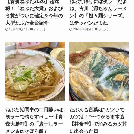
【青森ねぶた2026】超速
ねぶた帰りには夜ラーだよ
報！「ねぶた大賞」および
ね、古川【源ちゃんラーメ
各賞がついに確定＆今年の
ン】の「担々麺シリーズ」
大型ねぶた全台紹介
はテッパンだよね
2026年8月5日
イベント
2026年8月5日
ラーメン
ねぶた期間中の二日酔いは
たぶん合言葉は”カツラで
朝ラーで晴らすべし〜【青
カツ活！”〜つがる市木造
森大勝軒】の「煮干しラー
【桂食堂】で沁みるカツ丼
メン＆肉そぼろ飯」
に出会った日