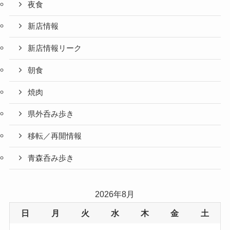
夜食
新店情報
新店情報リーク
朝食
焼肉
県外呑み歩き
移転／再開情報
青森呑み歩き
2026年8月
日
月
火
水
木
金
土