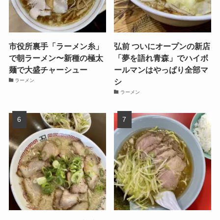
市役所裏手「ラーメン糸」
弘前 ついにオープンの新店
で朝ラーメン〜新種の極太
「夢を語れ青森」でハイボ
麺で大盛チャーシュー
ールマンはやっぱり全部マ
シ
ラーメン
ラーメン