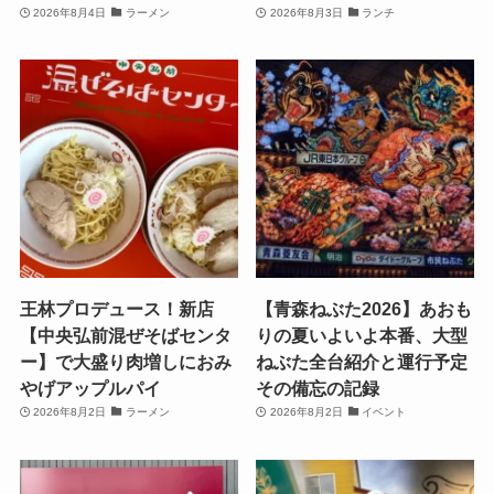
2026年8月4日
ラーメン
2026年8月3日
ランチ
王林プロデュース！新店
【青森ねぶた2026】あおも
【中央弘前混ぜそばセンタ
りの夏いよいよ本番、大型
ー】で大盛り肉増しにおみ
ねぶた全台紹介と運行予定
やげアップルパイ
その備忘の記録
2026年8月2日
ラーメン
2026年8月2日
イベント