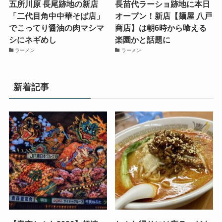
五所川原 長尾跡地の新店
長苗代ラーショ跡地に本日
「二代目角中中華そば店」
オープン！新店【麺屋 八戸
でこってり醤油の肉マシマ
商店】は朝6時から喰える
シにネギめし
楽園かと話題に
ラーメン
ラーメン
新着記事