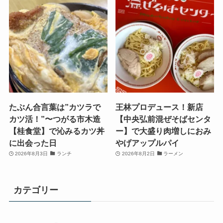
たぶん合言葉は”カツラで
王林プロデュース！新店
カツ活！”〜つがる市木造
【中央弘前混ぜそばセンタ
【桂食堂】で沁みるカツ丼
ー】で大盛り肉増しにおみ
に出会った日
やげアップルパイ
2026年8月3日
ランチ
2026年8月2日
ラーメン
カテゴリー