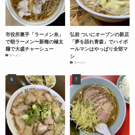
市役所裏手「ラーメン糸」
弘前 ついにオープンの新店
で朝ラーメン〜新種の極太
「夢を語れ青森」でハイボ
麺で大盛チャーシュー
ールマンはやっぱり全部マ
シ
ラーメン
ラーメン