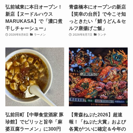
弘前城東に本日オープン！
青森橋本にオープンの新店
新店【ヌードルハウス
【笑幸の台所】で今こそ知
MARUKASA】で「濃口煮
っときたい「鯖うどん＆セ
干しチャーシュー」
ルフ唐揚げご飯」
2026年8月8日
ラーメン
2026年8月7日
ランチ
弘前田町【中華食堂酒家 豚
【青森ねぶた2026】超速
珍館】でピリッと旨辛「麻
報！「ねぶた大賞」および
婆豆腐ラーメン」に300円
各賞がついに確定＆今年の