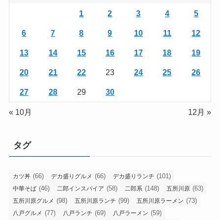
1
2
3
4
5
6
7
8
9
10
11
12
13
14
15
16
17
18
19
20
21
22
23
24
25
26
27
28
29
30
« 10月
12月 »
タグ
(66)
(66)
(101)
カツ丼
デカ盛りグルメ
デカ盛りランチ
(46)
(58)
(148)
(63)
中華そば
二郎インスパイア
二郎系
五所川原
(98)
(99)
(73)
五所川原グルメ
五所川原ランチ
五所川原ラーメン
(77)
(69)
(59)
八戸グルメ
八戸ランチ
八戸ラーメン