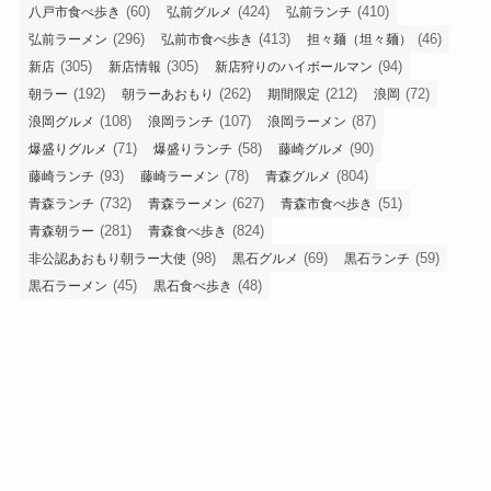
(60)
(424)
(410)
八戸市食べ歩き
弘前グルメ
弘前ランチ
(296)
(413)
(46)
弘前ラーメン
弘前市食べ歩き
担々麺（坦々麺）
(305)
(305)
(94)
新店
新店情報
新店狩りのハイボールマン
(192)
(262)
(212)
(72)
朝ラー
朝ラーあおもり
期間限定
浪岡
(108)
(107)
(87)
浪岡グルメ
浪岡ランチ
浪岡ラーメン
(71)
(58)
(90)
爆盛りグルメ
爆盛りランチ
藤崎グルメ
(93)
(78)
(804)
藤崎ランチ
藤崎ラーメン
青森グルメ
(732)
(627)
(51)
青森ランチ
青森ラーメン
青森市食べ歩き
(281)
(824)
青森朝ラー
青森食べ歩き
(98)
(69)
(59)
非公認あおもり朝ラー大使
黒石グルメ
黒石ランチ
(45)
(48)
黒石ラーメン
黒石食べ歩き