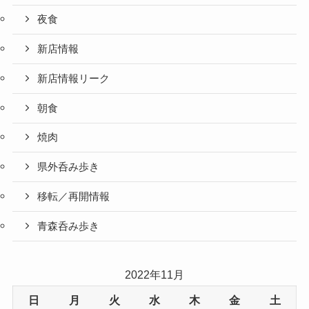
夜食
新店情報
新店情報リーク
朝食
焼肉
県外呑み歩き
移転／再開情報
青森呑み歩き
2022年11月
日
月
火
水
木
金
土