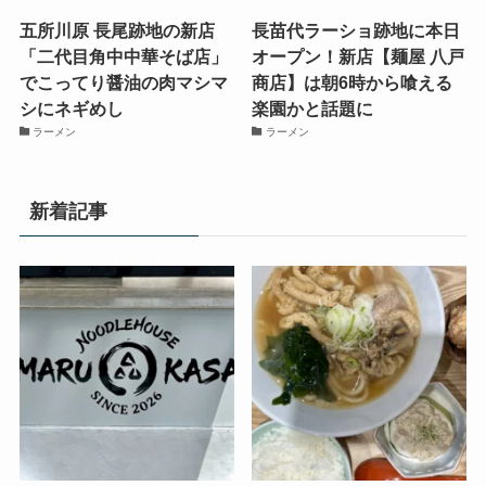
五所川原 長尾跡地の新店
長苗代ラーショ跡地に本日
「二代目角中中華そば店」
オープン！新店【麺屋 八戸
でこってり醤油の肉マシマ
商店】は朝6時から喰える
シにネギめし
楽園かと話題に
ラーメン
ラーメン
新着記事