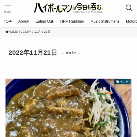
menu
TOP
About
Eating Out
HRP Ranking
Music Instrument
Motorc
HOME
2022年
11月
21日
2022年11月21日
– date –
ランチ